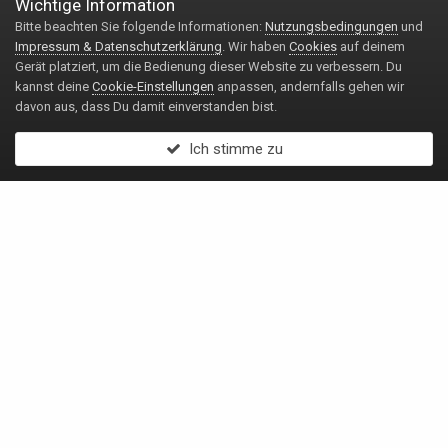
Wichtige Information
Bitte beachten Sie folgende Informationen:
Nutzungsbedingungen
und
Impressum & Datenschutzerklärung
. Wir haben
Cookies
auf deinem
Gerät platziert, um die Bedienung dieser Website zu verbessern. Du
kannst deine
Cookie-Einstellungen
anpassen, andernfalls gehen wir
davon aus, dass Du damit einverstanden bist.
Ich stimme zu