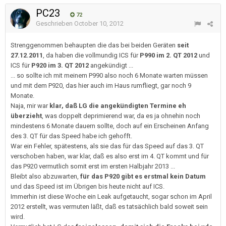
PC23
72
Geschrieben
October 10, 2012
Strenggenommen behaupten die das bei beiden Geräten
seit
27.12.2011
, da haben die vollmundig ICS für
P990 im 2. QT 2012
und
ICS für
P920 im 3. QT 2012
angekündigt ...
... so sollte ich mit meinem P990 also noch 6 Monate warten müssen
und mit dem P920, das hier auch im Haus rumfliegt, gar noch 9
Monate.
Naja, mir war
klar, daß LG die angekündigten Termine eh
überzieht
, was doppelt deprimierend war, da es ja ohnehin noch
mindestens 6 Monate dauern sollte, doch auf ein Erscheinen Anfang
des 3. QT für das Speed habe ich gehofft.
War ein Fehler, spätestens, als sie das für das Speed auf das 3. QT
verschoben haben, war klar, daß es also erst im 4. QT kommt und für
das P920 vermutlich somit erst im ersten Halbjahr 2013 ...
Bleibt also abzuwarten,
für das P920 gibt es erstmal kein Datum
und das Speed ist im Übrigen bis heute nicht auf ICS.
Immerhin ist diese Woche ein Leak aufgetaucht, sogar schon im April
2012 erstellt, was vermuten läßt, daß es tatsächlich bald soweit sein
wird.