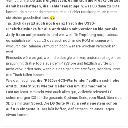
Vermutlich hat LG das
freigelassen, damit sich die Freaks bei xda
damit beschäftigen, die Fehler rausbügeln
, was LG dann zu Gute
kommt, da sie dann ihrerseits auch die Fehler rauskriegen, an denen
sie bisher gescheitert sind
Tja, doch da
jetzt auch noch ganz frisch die USSD-
Sicehrheitslücke für alle Androiden mit Versionen kleiner als
Jelly Bean
aufgetaucht ist und weltweit für Empörung sorgt,
könnte
es natürlich sein, daß LG das auch noch in die ROM einbauen will,
wodurch der Release vermutlich noch weitere Wochen verschoben
wird.
Einerseits wäre es gut, wenn die das gleich fixen, andererseits geht es
ja auch mit Gratis-Tools aus dem PlayStore und letztlich würde ich
nicht verwundert sein, wenn die das gar nicht erst fixen, sondern unter
den Tisch fallen lassen...
Wie dem auch sei:
die "P920er-ICS-Wartenden" sollten sich lieber
erst zu Ostern 2013 wieder Gedanken um ICS machen
:-(
Last not least: vielleicht wird auch alles gut, vielleicht released LG
schon morgen ICS für die gesamte Optimus Serie, vom Black über das
3D bis hin zum Speed. Die
LG Suite IV ist ja seit neuestem schon
auf ICS eingestellt
. Das läßt hoffen, daß tatsächlich eines Tages
etwas kommt.