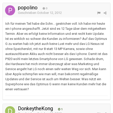
popolino
0
Geschrieben
October 12, 2012
Ich für meinen Teil habe die Schn... gestrichen voll. Ich habe mir heute
ein I-phone angeschafft. Jetzt sind es 12 Tage über dem mitgeteiltem
Termin. Aber es erfolgt keine Information und erst recht kein Update.
Ist es wirklich so schwer die Kunden zu informieren? Auf das Optimus
G zu warten hab ich jetzt auch keine Lust mehr und das LG Nexus ist
ohne Speicherslot, mit nur 8 statt 13 MP Kamera, sowie ohne
austauschbaren Akku auch nicht besser als das I-phone. Damit ist das
P920 wohl mein letztes Smartphone von LG gewesen. Schade drum,
die Hardware hat mich immer überzeugt aber was Marketing und
Service angeht hat LG noch einen sehr weiten Weg vor sich. Man kann
über Apple schimpfen wie man will, man bekommt regelmäßige
Updates und der Service ist auch um Welten besser. Was nützt ein
Superphone wie das Optimus G wenn man keine Kunden mehr hat die
einen vertrauen?
DonkeytheKong
1