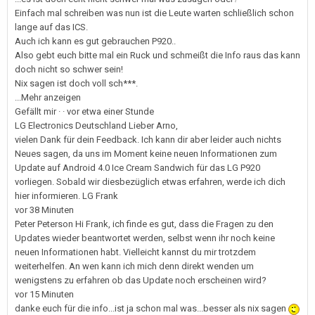
Einfach mal schreiben was nun ist die Leute warten schließlich schon
lange auf das ICS.
Auch ich kann es gut gebrauchen P920..
Also gebt euch bitte mal ein Ruck und schmeißt die Info raus das kann
doch nicht so schwer sein!
Nix sagen ist doch voll sch***.
...Mehr anzeigen
Gefällt mir · · vor etwa einer Stunde
LG Electronics Deutschland Lieber Arno,
vielen Dank für dein Feedback. Ich kann dir aber leider auch nichts
Neues sagen, da uns im Moment keine neuen Informationen zum
Update auf Android 4.0 Ice Cream Sandwich für das LG P920
vorliegen. Sobald wir diesbezüglich etwas erfahren, werde ich dich
hier informieren. LG Frank
vor 38 Minuten
Peter Peterson Hi Frank, ich finde es gut, dass die Fragen zu den
Updates wieder beantwortet werden, selbst wenn ihr noch keine
neuen Informationen habt. Vielleicht kannst du mir trotzdem
weiterhelfen. An wen kann ich mich denn direkt wenden um
wenigstens zu erfahren ob das Update noch erscheinen wird?
vor 15 Minuten
danke euch für die info...ist ja schon mal was...besser als nix sagen