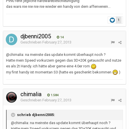
P990 fehlt jegliche hardwarebeschleunigung
das wars nie nie nie nie wieder ein handy von dem affenverein...
1
djbenni2005
14
Geschrieben
February 27, 2013
@chimalia: na meinste das update kommt überhaupt noch ?
Hatte mein Speed vorkurzem gegen das 3D+20€ getauscht und nutze
es als 2t Handy. ich hätte aber gerne eine 4.0er rom
my first handy ist momentan S3 (hatte es geschenkt bekommen
)
chimalia
1.584
Geschrieben
February 27, 2013
schrieb djbenni2005:
@chimalia: na meinste das update kommt überhaupt noch ?
Hatte mein Speed vorkurzem gegen das 3D+20€ getauscht und