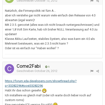
Geschrieben
October 13, 2012
Natürlich, die Firmenpolitik ist fürn A...
aber ich verstehe gar nicht warum viele einfach den Release von 4.0
abwarten (egal wann)!
Mit 2.3.5. gerootet (alles was ich nicht brauch runtergeschmissen) und
einer 1,8 Volt Sim Karte, hab ich bisher NULL Veranlassung auf 4.0 zu
updaten!
Klasse Akku Laufzeiten, stabiles System, also was kann ein 4.0 als
Mehrwert beisteuern, was ein 2.3.5 nicht kann ?
Oder ist es einfach nur "Haben wollen" ?
Come2Fabi
1
Geschrieben
October 26, 2012
https://forum.xda-developers.com/showthread.php?
p=33282296#post33282296
Habt ihr das schon gesehn
Ich installiere es gleich mal! (oder ich warte doch lieber noch auf
custom roms)
Eine geportete ICS version für p920