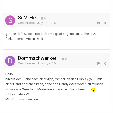
SuMiHe
0
Geschrieben
July 28, 2016
@Asselalf ™
Super Tipp. Habs mir grad angeschaut. Scheint zu
funktionieren. Vielen Dank !
Dommschwenker
0
Geschrieben
July 30, 2016
Hallo,
bin auf der Suche nach einer App, mit der ich das Display (5,5") mit
einer Hand bedienen kann, ohne das Handy extra rooten zu müssen.
Sowas wie One-Hand Mode von Xposed nur halt ohne root
Gibts so etwas?
MfG Dommschwenker