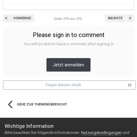
VORHERIGE
NÄCHSTE
Seite 270 von 275
Please sign in to comment
You will be able to leave a comment after signing in
Jetzt anmelden
Folgen diesem Inhalt
32
GEHE ZUR THEMENÜBERSICHT
Wichtige Information
Bitte beachten Sie folgende Informationen:
Nutzungsbedingungen
und
Impressum & Datenschutzerklärung
Kontakt