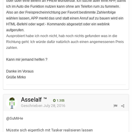
oder über eine Befehl an FHEM wunderbar. Ich suche aber eine APP, damit
ich im Auto die Funktion nutzen kann ohne am Telefon rum zu fummeln.
Also an der Freisprecheinrichtung per Favorit bestimmte Zahlenfolge
wählen lassen, APP merkt das und statt einen Anruf auf zu bauen wird ein
HTML-Befehl oder wget - Kommando abgesetzt oder ein weblink
aufgerufen.
Ausprobiert habe ich noch nicht, hab noch nichts gefunden was in die
Richtung geht. Ich würde dafür natürlich auch einen angemessenen Preis
zahlen.
Kann mir jemand helfen ?
Danke im Voraus
Grüße Mirko
Asselalf ™
1.305
Geschrieben
July 28, 2016
@SuMiHe
Müsste sich eigentlich mit Tasker realisieren lassen