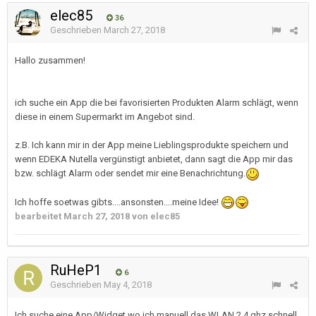
elec85
36
Geschrieben
March 27, 2018
Hallo zusammen!
ich suche ein App die bei favorisierten Produkten Alarm schlägt, wenn
diese in einem Supermarkt im Angebot sind.
z.B. Ich kann mir in der App meine Lieblingsprodukte speichern und
wenn EDEKA Nutella vergünstigt anbietet, dann sagt die App mir das
bzw. schlägt Alarm oder sendet mir eine Benachrichtung.
Ich hoffe soetwas gibts....ansonsten....meine Idee!
bearbeitet
March 27, 2018
von elec85
RuHeP1
6
Geschrieben
May 4, 2018
Ich suche eine App/Widget wo ich manuell das WLAN 2.4 ghz schnell