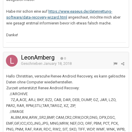
Habe mir schon eine auf
https://www.easeus.de/datenrettung-
software/data-recovery-wizard.html
angeschaut, möchte mich aber
wie gesagt erstmal informieren bevor ich etwas falsch mache.
Danke!
LeonAmberg
0
Geschrieben
January 18, 2018
Hallo Christitian, verscuhe Renee Android Recovery, es kann gelöschte
Daten ohne Computer wiederherstellen.
Zurzeit unterstützt Renee Android Recovey:
//ARCHIVE
7Z,A,ACE, ARJ, BKF, BZ2, CAB, DAR, DEB, DUMP, GZ, JAR, LZO,
PAR2, RAR, RPM,STU,TAR,TARGZ, XZ, ZIP,
//IMAGE
ALBM,ANI,ARW_SR2,BMP, CAM,CR2,CRW,DCR,DNG, DPX,DSC,
EMF,GIF,ICC,ICO,JNG,JPG, MNG,MRW, NEF,OCI, ORF, PBM, PCT, PCX,
PNG, PNM, RAF, RAW, RDC, RW2, SIT, SKD, TIFF, WDP, WMF, WNK, WPB,