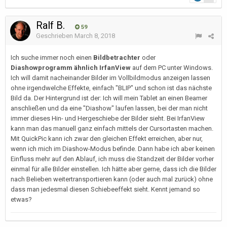
Ralf B.
59
Geschrieben
March 8, 2018
Ich suche immer noch einen
Bildbetrachter
oder
Diashowprogramm
ähnlich IrfanView
auf dem PC unter Windows.
Ich will damit nacheinander Bilder im Vollbildmodus anzeigen lassen
ohne irgendwelche Effekte, einfach "BLIP" und schon ist das nächste
Bild da. Der Hintergrund ist der: Ich will mein Tablet an einen Beamer
anschließen und da eine "Diashow" laufen lassen, bei der man nicht
immer dieses Hin- und Hergeschiebe der Bilder sieht. Bei IrfanView
kann man das manuell ganz einfach mittels der Cursortasten machen.
Mit QuickPic kann ich zwar den gleichen Effekt erreichen, aber nur,
wenn ich mich im Diashow-Modus befinde. Dann habe ich aber keinen
Einfluss mehr auf den Ablauf, ich muss die Standzeit der Bilder vorher
einmal für alle Bilder einstellen. Ich hätte aber gerne, dass ich die Bilder
nach Belieben weitertransportieren kann (oder auch mal zurück) ohne
dass man jedesmal diesen Schiebeeffekt sieht. Kennt jemand so
etwas?