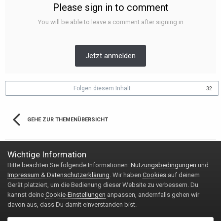
Please sign in to comment
You will be able to leave a comment after signing in
Jetzt anmelden
Folgen diesem Inhalt
32
GEHE ZUR THEMENÜBERSICHT
Wichtige Information
Bitte beachten Sie folgende Informationen:
Nutzungsbedingungen
und
Impressum & Datenschutzerklärung
Kontakt
Impressum & Datenschutzerklärung
. Wir haben
Cookies
auf deinem
Copyright © 2020 Handy-FAQ.de
Gerät platziert, um die Bedienung dieser Website zu verbessern. Du
Powered by Invision Community
kannst deine
Cookie-Einstellungen
anpassen, andernfalls gehen wir
davon aus, dass Du damit einverstanden bist.