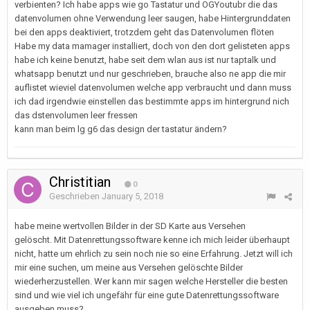
verbienten? Ich habe apps wie go Tastatur und OGYoutubr die das
datenvolumen ohne Verwendung leer saugen, habe Hintergrunddaten
bei den apps deaktiviert, trotzdem geht das Datenvolumen flöten
Habe my data mamager installiert, doch von den dort gelisteten apps
habe ich keine benutzt, habe seit dem wlan aus ist nur taptalk und
whatsapp benutzt und nur geschrieben, brauche also ne app die mir
auflistet wieviel datenvolumen welche app verbraucht und dann muss
ich dad irgendwie einstellen das bestimmte apps im hintergrund nich
das dstenvolumen leer fressen
kann man beim lg g6 das design der tastatur ändern?
Christitian
0
Geschrieben
January 5, 2018
habe meine wertvollen Bilder in der SD Karte aus Versehen
gelöscht. Mit Datenrettungssoftware kenne ich mich leider überhaupt
nicht, hatte um ehrlich zu sein noch nie so eine Erfahrung. Jetzt will ich
mir eine suchen, um meine aus Versehen gelöschte Bilder
wiederherzustellen. Wer kann mir sagen welche Hersteller die besten
sind und wie viel ich ungefähr für eine gute Datenrettungssoftware
ausgeben muss?