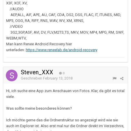
X3F, XCF, XV,
//AUDIO
AEP,ALL, AIF, APE, AU, CAF, CDA, DS2, DSS, FLAC, IT, ITUNES, MID,
MP3, OGG, RA, RIFF, RNS, WAV, WV, XM, XRNS,
//VIDEO
3G2,3GP,ASF, AVI, DV, FLV,M2TS,TS, MKV, MOV, MP4, MPG, RM, SWF,
WEBM,WTV,
Man kann Renee Android Recovery hier
unterladen:
https://www.reneelab.de/android-recovery
Steven_XXX
0
Geschrieben
February 13, 2018
Hi, ich suche eine App zum Anschauen von Fotos. Klar, da gibt es total
viele.
Was sollte meine besonderes können?
Ich möchte gerne das die Ordnerstruktur so angezeigt wird wie sie
auch im Explorer ist. Also erst mal nur die Ordner direkt im Verzeichnis,