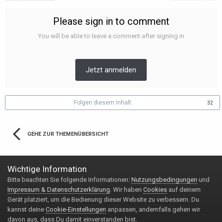
Please sign in to comment
You will be able to leave a comment after signing in
Jetzt anmelden
Folgen diesem Inhalt
32
GEHE ZUR THEMENÜBERSICHT
Wichtige Information
Bitte beachten Sie folgende Informationen:
Nutzungsbedingungen
und
Impressum & Datenschutzerklärung
Kontakt
Impressum & Datenschutzerklärung
. Wir haben
Cookies
auf deinem
Copyright © 2020 Handy-FAQ.de
Gerät platziert, um die Bedienung dieser Website zu verbessern. Du
Powered by Invision Community
kannst deine
Cookie-Einstellungen
anpassen, andernfalls gehen wir
davon aus, dass Du damit einverstanden bist.