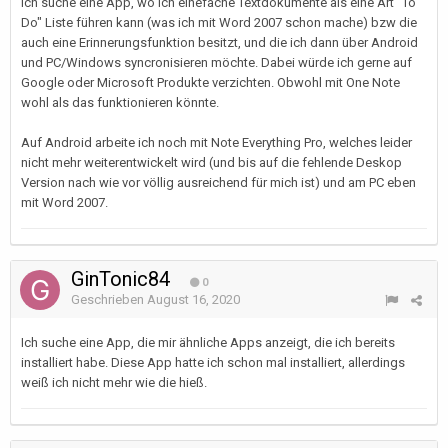
Ich suche eine App, wo ich einefache Textdokumente als eine Art "To
Do" Liste führen kann (was ich mit Word 2007 schon mache) bzw die
auch eine Erinnerungsfunktion besitzt, und die ich dann über Android
und PC/Windows syncronisieren möchte. Dabei würde ich gerne auf
Google oder Microsoft Produkte verzichten. Obwohl mit One Note
wohl als das funktionieren könnte.
Auf Android arbeite ich noch mit Note Everything Pro, welches leider
nicht mehr weiterentwickelt wird (und bis auf die fehlende Deskop
Version nach wie vor völlig ausreichend für mich ist) und am PC eben
mit Word 2007.
GinTonic84
0
Geschrieben
August 16, 2020
Ich suche eine App, die mir ähnliche Apps anzeigt, die ich bereits
installiert habe. Diese App hatte ich schon mal installiert, allerdings
weiß ich nicht mehr wie die hieß.