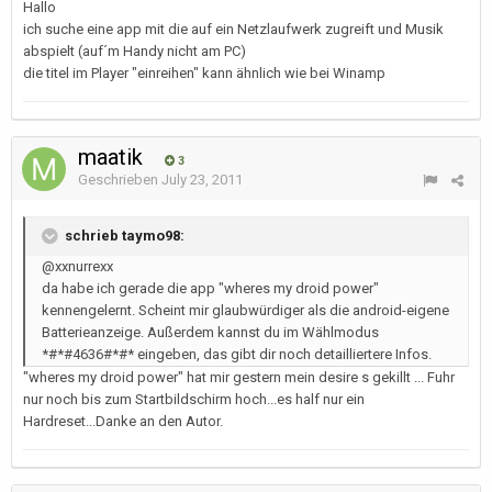
Hallo
ich suche eine app mit die auf ein Netzlaufwerk zugreift und Musik
abspielt (auf´m Handy nicht am PC)
die titel im Player "einreihen" kann ähnlich wie bei Winamp
maatik
3
Geschrieben
July 23, 2011
schrieb taymo98:
@xxnurrexx
da habe ich gerade die app "wheres my droid power"
kennengelernt. Scheint mir glaubwürdiger als die android-eigene
Batterieanzeige. Außerdem kannst du im Wählmodus
*#*#4636#*#* eingeben, das gibt dir noch detailliertere Infos.
"wheres my droid power" hat mir gestern mein desire s gekillt ... Fuhr
nur noch bis zum Startbildschirm hoch...es half nur ein
Hardreset...Danke an den Autor.