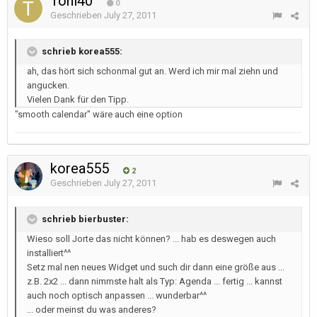
Toni40
0
Geschrieben
July 27, 2011
schrieb korea555:
ah, das hört sich schonmal gut an. Werd ich mir mal ziehn und
angucken.
Vielen Dank für den Tipp.
"smooth calendar" wäre auch eine option
korea555
2
Geschrieben
July 27, 2011
schrieb bierbuster:
Wieso soll Jorte das nicht können? ... hab es deswegen auch
installiert^^
Setz mal nen neues Widget und such dir dann eine größe aus ...
z.B. 2x2 ... dann nimmste halt als Typ: Agenda ... fertig ... kannst
auch noch optisch anpassen ... wunderbar^^
... oder meinst du was anderes?