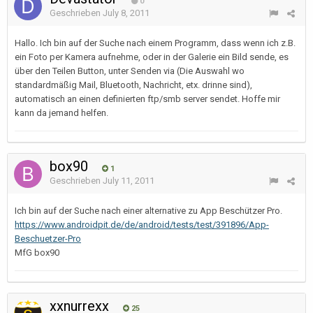
0
Geschrieben
July 8, 2011
Hallo. Ich bin auf der Suche nach einem Programm, dass wenn ich z.B.
ein Foto per Kamera aufnehme, oder in der Galerie ein Bild sende, es
über den Teilen Button, unter Senden via (Die Auswahl wo
standardmäßig Mail, Bluetooth, Nachricht, etx. drinne sind),
automatisch an einen definierten ftp/smb server sendet. Hoffe mir
kann da jemand helfen.
box90
1
Geschrieben
July 11, 2011
Ich bin auf der Suche nach einer alternative zu App Beschützer Pro.
https://www.androidpit.de/de/android/tests/test/391896/App-
Beschuetzer-Pro
MfG box90
xxnurrexx
25