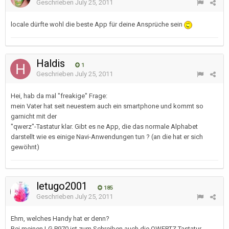
Geschrieben
July 25, 2011
locale dürfte wohl die beste App für deine Ansprüche sein
Haldis
1
Geschrieben
July 25, 2011
Hei, hab da mal "freakige" Frage:
mein Vater hat seit neuestem auch ein smartphone und kommt so
garnicht mit der
"qwerz"-Tastatur klar. Gibt es ne App, die das normale Alphabet
darstellt wie es einige Navi-Anwendungen tun ? (an die hat er sich
gewöhnt)
letugo2001
185
Geschrieben
July 25, 2011
Ehm, welches Handy hat er denn?
Bei meinen LG P970 ist zum Schreiben auch die QWERTZ Tastatur