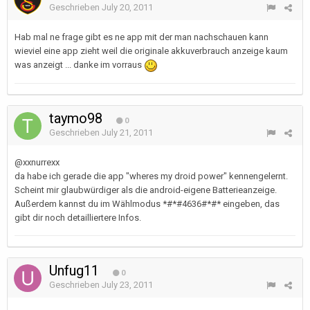
Geschrieben
July 20, 2011
Hab mal ne frage gibt es ne app mit der man nachschauen kann
wieviel eine app zieht weil die originale akkuverbrauch anzeige kaum
was anzeigt ... danke im vorraus
taymo98
0
Geschrieben
July 21, 2011
@xxnurrexx
da habe ich gerade die app "wheres my droid power" kennengelernt.
Scheint mir glaubwürdiger als die android-eigene Batterieanzeige.
Außerdem kannst du im Wählmodus *#*#4636#*#* eingeben, das
gibt dir noch detailliertere Infos.
Unfug11
0
Geschrieben
July 23, 2011