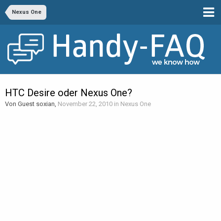
Nexus One
HTC Desire oder Nexus One?
Von Guest soxian,
November 22, 2010
in
Nexus One