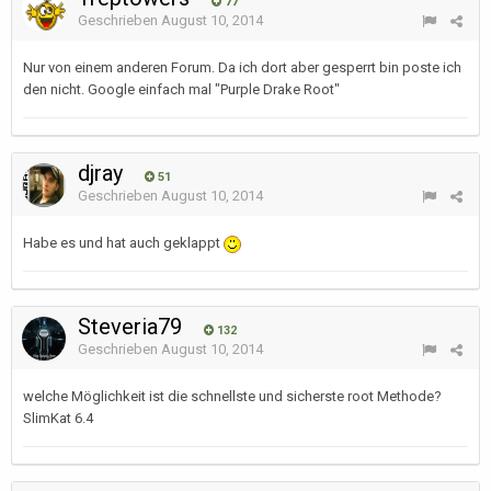
77
Geschrieben
August 10, 2014
Nur von einem anderen Forum. Da ich dort aber gesperrt bin poste ich
den nicht. Google einfach mal "Purple Drake Root"
djray
51
Geschrieben
August 10, 2014
Habe es und hat auch geklappt
Steveria79
132
Geschrieben
August 10, 2014
welche Möglichkeit ist die schnellste und sicherste root Methode?
SlimKat 6.4