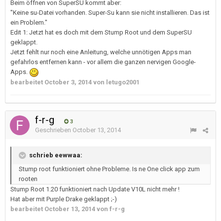
Beim öffnen von SuperSU kommt aber:
"Keine su-Datei vorhanden. Super-Su kann sie nicht installieren. Das ist
ein Problem."
Edit 1: Jetzt hat es doch mit dem Stump Root und dem SuperSU
geklappt.
Jetzt fehlt nur noch eine Anleitung, welche unnötigen Apps man
gefahrlos entfernen kann - vor allem die ganzen nervigen Google-
Apps.
bearbeitet
October 3, 2014
von letugo2001
f-r-g
3
Geschrieben
October 13, 2014
schrieb eewwaa:
Stump root funktioniert ohne Probleme. Is ne One click app zum
rooten
Stump Root 1.20 funktioniert nach Update V10L nicht mehr !
Hat aber mit Purple Drake geklappt ;-)
bearbeitet
October 13, 2014
von f-r-g