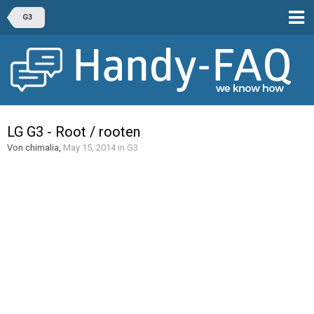
G3
LG G3 - Root / rooten
Von chimalia,
May 15, 2014
in
G3