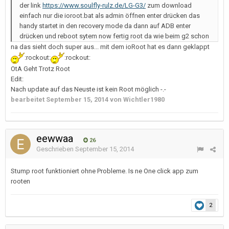
der link
https://www.soulfly-rulz.de/LG-G3/
zum download
einfach nur die ioroot.bat als admin öffnen enter drücken das
handy startet in den recovery mode da dann auf ADB enter
drücken und reboot sytem now fertig root da wie beim g2 schon
na das sieht doch super aus... mit dem ioRoot hat es dann geklappt
:rockout:
:rockout:
OtA Geht Trotz Root
Edit:
Nach update auf das Neuste ist kein Root möglich -.-
bearbeitet
September 15, 2014
von Wichtler1980
eewwaa
26
Geschrieben
September 15, 2014
Stump root funktioniert ohne Probleme. Is ne One click app zum
rooten
2