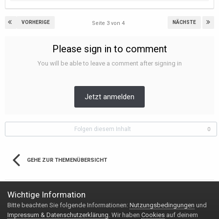
VORHERIGE
NÄCHSTE
Seite 3 von 4
Please sign in to comment
You will be able to leave a comment after signing in
Jetzt anmelden
Folgen diesem Inhalt
0
GEHE ZUR THEMENÜBERSICHT
Wichtige Information
Bitte beachten Sie folgende Informationen:
Nutzungsbedingungen
und
Impressum & Datenschutzerklärung
Kontakt
Impressum & Datenschutzerklärung
. Wir haben
Cookies
auf deinem
Copyright © 2020 Handy-FAQ.de