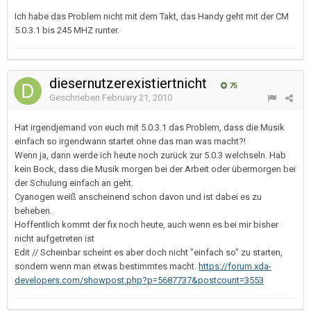
Ich habe das Problem nicht mit dem Takt, das Handy geht mit der CM
5.0.3.1 bis 245 MHZ runter.
diesernutzerexistiertnicht
75
Geschrieben
February 21, 2010
Hat irgendjemand von euch mit 5.0.3.1 das Problem, dass die Musik
einfach so irgendwann startet ohne das man was macht?!
Wenn ja, dann werde ich heute noch zurück zur 5.0.3 welchseln. Hab
kein Bock, dass die Musik morgen bei der Arbeit oder übermorgen bei
der Schulung einfach an geht.
Cyanogen weiß anscheinend schon davon und ist dabei es zu
beheben.
Hoffentlich kommt der fix noch heute, auch wenn es bei mir bisher
nicht aufgetreten ist
Edit // Scheinbar scheint es aber doch nicht "einfach so" zu starten,
sondern wenn man etwas bestimmtes macht.
https://forum.xda-
developers.com/showpost.php?p=5687737&postcount=3553