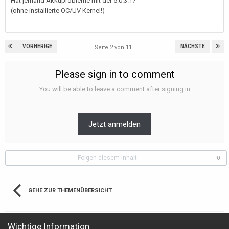
Hat jemand Akkuprobleme mit der 5.0.3.1?
(ohne installierte OC/UV Kernel!)
VORHERIGE
NÄCHSTE
Seite 2 von 11
Please sign in to comment
You will be able to leave a comment after signing in
Jetzt anmelden
Folgen diesem Inhalt
0
GEHE ZUR THEMENÜBERSICHT
Wichtige Information