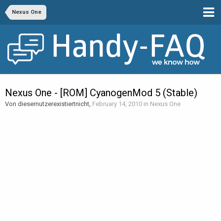
Nexus One
Nexus One - [ROM] CyanogenMod 5 (Stable)
Von diesernutzerexistiertnicht,
February 14, 2010
in
Nexus One