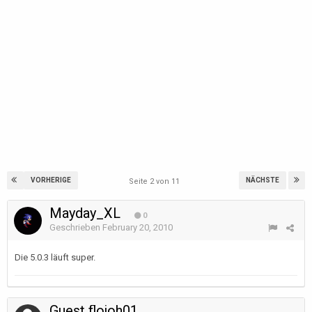
VORHERIGE
NÄCHSTE
Seite 2 von 11
Mayday_XL
0
Geschrieben
February 20, 2010
Die 5.0.3 läuft super.
Guest flojoh01