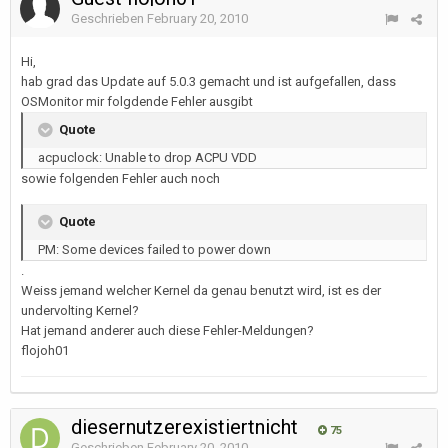
Geschrieben
February 20, 2010
Hi,
hab grad das Update auf 5.0.3 gemacht und ist aufgefallen, dass
OSMonitor mir folgdende Fehler ausgibt
Quote
acpuclock: Unable to drop ACPU VDD
sowie folgenden Fehler auch noch
Quote
PM: Some devices failed to power down
.
Weiss jemand welcher Kernel da genau benutzt wird, ist es der
undervolting Kernel?
Hat jemand anderer auch diese Fehler-Meldungen?
flojoh01
diesernutzerexistiertnicht
75
Geschrieben
February 20, 2010