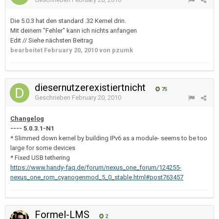
Die 5.0.3 hat den standard .32 Kernel drin.
Mit deinem "Fehler" kann ich nichts anfangen
Edit // Siehe nächsten Beitrag
bearbeitet
February 20, 2010
von pzumk
diesernutzerexistiertnicht
75
Geschrieben
February 20, 2010
Changelog
---- 5.0.3.1-N1
* Slimmed down kernel by building IPv6 as a module- seems to be too
large for some devices
* Fixed USB tethering
https://www.handy-faq.de/forum/nexus_one_forum/124255-
nexus_one_rom_cyanogenmod_5_0_stable.html#post763457
Formel-LMS
2