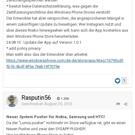
zwischengespeichert werden
* besitzt keine Datenschutzerklärung, was gegen die
Zertifizierungsrichtlinie des Windows Phone Stores verstößt
Der Entwickler hat aber versprochen, die angesprochenen Mängel in
einem zukünftigen Update zu beseitigen. Wer Instagram nutzt und
über dieses Risiko hinwegsehen will, kann sich die App kostenlos aus
dem Windows Phone Store herunterladen.
24.08.13 : Update der App auf Version 1.0.1
* add policy privacy
Man sieht also das der Entwickler dran arbeitet.
https://www.windowsphone.com/de-de/store/app/6tag/7d795cdf-
fb1b-4bdf-8f5e-76eb19f7079e
1
Rasputin56
1.206
Geschrieben
August 25, 2013
Neuer System Pusher für Nokia, Samsung und HTC!.
Da der "Lumia pusher" nichtmehr im Store verfügbar ist, gibt es einen
Neuen Pusher und zwar den SYSAPP PUSHER!.
Hier im Windows Phone Store zu laden.