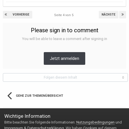
VORHERIGE
NÄCHSTE
Seite 4 von 5
Please sign in to comment
You will be able to leave a comment after signing in
Jetzt anmelden
Folgen diesem Inhalt
0
GEHE ZUR THEMENÜBERSICHT
Wichtige Information
Bitte beachten Sie folgende Informationen:
Nutzungsbedingungen
und
Impressum & Datenschutzerklärung
Kontakt
Impressum & Datenschutzerklärung
. Wir haben
Cookies
auf deinem