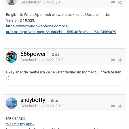
Geschrieben
July 22, 2013
Es gibt für WhatsApp noch ein weiteres kleines Update mit der
Version
2.10.523
.
https://www.windowsphone.com/de-
at/store/app/whatsapp/218a0ebb-1585-4c7e-a9ec-054cf4569a79
666power
54
Geschrieben
July 22, 2013
Okay aber da merke ich keine veränderung im moment. Einfach testen
;-)
andybotty
95
Geschrieben
July 23, 2013
Mit der App
Where's my app?