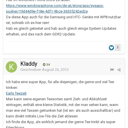
https://www.windowsphone.com/de-at/store/app/sysapp-
pusher/19d44d9e-f18e-4df1-9bce-36335242ed2e
Da diese App auch für die Samsung und HTC- Geräte mit WP8 nutzbar
ist, schreib ich es hier rein!.
Hab es gleich getestet und hab auch gleich einige System Updates
erhalten, und das nach dem GDR2 Update.
1
Kladdy
34
Geschrieben
August 26, 2013
Ich habe eine super App, für alle diejenigen, die gerne und viel Tee
trinken:
Earls Teezeit
Man kann seine eigenen Teesorten samt Zieh- und Abkühlzeit
eintragen, enthält eine kleine Statistik, mit der man sehen kann, wann
man wie viel Tassen getrunken hat (ist ein- als auch ausschaltbar) und
kann direkt mittels Live-Tile die Zeit ablesen.
Ich finde die App, als wirklich jemand der gerne Tee trinkt als super
Erleichtung.