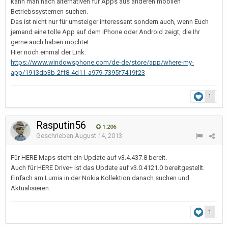
kann man nach alternativen für Apps aus anderen mobilen
Betriebssystemen suchen.
Das ist nicht nur für umsteiger interessant sondern auch, wenn Euch
jemand eine tolle App auf dem iPhone oder Android zeigt, die Ihr
gerne auch haben möchtet.
Hier noch einmal der Link:
https://www.windowsphone.com/de-de/store/app/where-my-
app/1913db3b-2ff8-4d11-a979-7395f7419f23
1
Rasputin56
1.206
Geschrieben
August 14, 2013
Für HERE Maps steht ein Update auf v3.4.437.8 bereit.
Auch für HERE Drive+ ist das Update auf v3.0.4121.0 bereitgestellt.
Einfach am Lumia in der Nokia Kollektion danach suchen und
Aktualisieren.
1