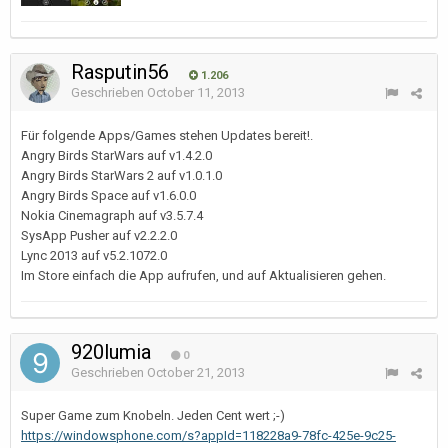
Rasputin56
1.206
Geschrieben
October 11, 2013
Für folgende Apps/Games stehen Updates bereit!.
Angry Birds StarWars auf v1.4.2.0
Angry Birds StarWars 2 auf v1.0.1.0
Angry Birds Space auf v1.6.0.0
Nokia Cinemagraph auf v3.5.7.4
SysApp Pusher auf v2.2.2.0
Lync 2013 auf v5.2.1072.0
Im Store einfach die App aufrufen, und auf Aktualisieren gehen.
920lumia
0
Geschrieben
October 21, 2013
Super Game zum Knobeln. Jeden Cent wert ;-)
https://windowsphone.com/s?appId=118228a9-78fc-425e-9c25-