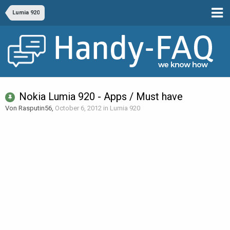
Lumia 920
Nokia Lumia 920 - Apps / Must have
Von Rasputin56,
October 6, 2012
in
Lumia 920