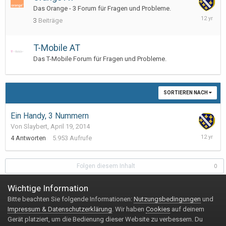
Das Orange - 3 Forum für Fragen und Probleme.
April
3
Beiträge
11,
2014
T-Mobile AT
Das T-Mobile Forum für Fragen und Probleme.
SORTIEREN NACH
Ein Handy, 3 Nummern
Von Slaybert,
April 19, 2014
April
4
Antworten
5.953
Aufrufe
23,
2014
Folgen diesem Inhalt
0
Wichtige Information
Bitte beachten Sie folgende Informationen:
Nutzungsbedingungen
und
Impressum & Datenschutzerklärung
Kontakt
Impressum & Datenschutzerklärung
. Wir haben
Cookies
auf deinem
Copyright © 2020 Handy-FAQ.de
Gerät platziert, um die Bedienung dieser Website zu verbessern. Du
Powered by Invision Community