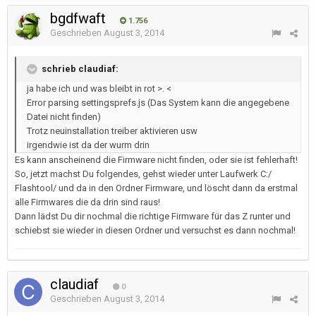
bgdfwaft
1.756
Geschrieben
August 3, 2014
schrieb claudiaf:
ja habe ich und was bleibt in rot >. <
Error parsing settingsprefs.js (Das System kann die angegebene
Datei nicht finden)
Trotz neuinstallation treiber aktivieren usw
irgendwie ist da der wurm drin
Es kann anscheinend die Firmware nicht finden, oder sie ist fehlerhaft!
So, jetzt machst Du folgendes, gehst wieder unter Laufwerk C:/
Flashtool/ und da in den Ordner Firmware, und löscht dann da erstmal
alle Firmwares die da drin sind raus!
Dann lädst Du dir nochmal die richtige Firmware für das Z runter und
schiebst sie wieder in diesen Ordner und versuchst es dann nochmal!
claudiaf
0
Geschrieben
August 3, 2014