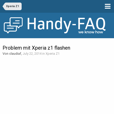
Xperia Z1
Problem mit Xperia z1 flashen
Von claudiaf,
July 22, 2014
in
Xperia Z1