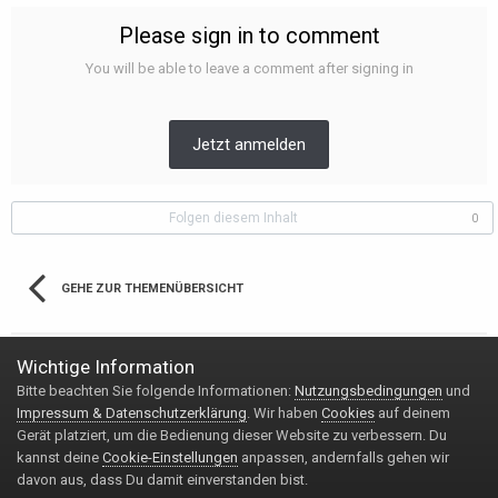
Please sign in to comment
You will be able to leave a comment after signing in
Jetzt anmelden
Folgen diesem Inhalt
0
GEHE ZUR THEMENÜBERSICHT
Wichtige Information
Bitte beachten Sie folgende Informationen:
Nutzungsbedingungen
und
Impressum & Datenschutzerklärung
Kontakt
Impressum & Datenschutzerklärung
. Wir haben
Cookies
auf deinem
Copyright © 2020 Handy-FAQ.de
Gerät platziert, um die Bedienung dieser Website zu verbessern. Du
Powered by Invision Community
kannst deine
Cookie-Einstellungen
anpassen, andernfalls gehen wir
davon aus, dass Du damit einverstanden bist.