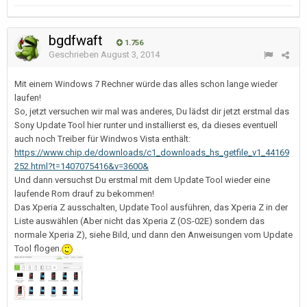
bgdfwaft
1.756
Geschrieben
August 3, 2014
Mit einem Windows 7 Rechner würde das alles schon lange wieder
laufen!
So, jetzt versuchen wir mal was anderes, Du lädst dir jetzt erstmal das
Sony Update Tool hier runter und installierst es, da dieses eventuell
auch noch Treiber für Windwos Vista enthält:
https://www.chip.de/downloads/c1_downloads_hs_getfile_v1_44169
252.html?t=1407075416&v=3600&
Und dann versuchst Du erstmal mit dem Update Tool wieder eine
laufende Rom drauf zu bekommen!
Das Xperia Z ausschalten, Update Tool ausführen, das Xperia Z in der
Liste auswählen (Aber nicht das Xperia Z (OS-02E) sondern das
normale Xperia Z), siehe Bild, und dann den Anweisungen vom Update
Tool flogen.