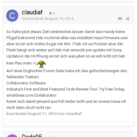
claudiaf
0
Geschrieben
August 10, 2014
So hatte jetzt etwas Zeit verstreichen lassen damit das Handy keine
Flügel bekommt.Hab nochmal alles neu installiert neue Firmware usw
aber es tut sich nichts.Sogar mit Win 7 hab ich es Probiert aber der
Flash hängt sich wieter auf.Hab mal versucht per update mit Sony-
Update in der Hoffnung es tut sich was,aber nö es will nicht.Ich hab
kein Plan mehr =(
Auf einer Englischen Forum Seite habe ich das gefunden(wegen des
fehlenden Treiber)
Collaborator Software
Industry's First and Best Featured Code Review Tool. Try Free Today.
smartbear.com/Collaborator
Kennt sich damit jemand aus?Ich leider nicht und an sowas traue ich
mich dann doch nicht ran.
bearbeitet
August 11, 2014
von claudiaf