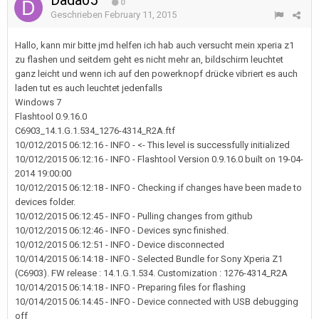
Dada05
0
Geschrieben
February 11, 2015
Hallo, kann mir bitte jmd helfen ich hab auch versucht mein xperia z1
zu flashen und seitdem geht es nicht mehr an, bildschirm leuchtet
ganz leicht und wenn ich auf den powerknopf drücke vibriert es auch
laden tut es auch leuchtet jedenfalls
Windows 7
Flashtool 0.9.16.0
C6903_14.1.G.1.534_1276-4314_R2A.ftf
10/012/2015 06:12:16 - INFO - <- This level is successfully initialized
10/012/2015 06:12:16 - INFO - Flashtool Version 0.9.16.0 built on 19-04-
2014 19:00:00
10/012/2015 06:12:18 - INFO - Checking if changes have been made to
devices folder.
10/012/2015 06:12:45 - INFO - Pulling changes from github
10/012/2015 06:12:46 - INFO - Devices sync finished.
10/012/2015 06:12:51 - INFO - Device disconnected
10/014/2015 06:14:18 - INFO - Selected Bundle for Sony Xperia Z1
(C6903). FW release : 14.1.G.1.534. Customization : 1276-4314_R2A
10/014/2015 06:14:18 - INFO - Preparing files for flashing
10/014/2015 06:14:45 - INFO - Device connected with USB debugging
off