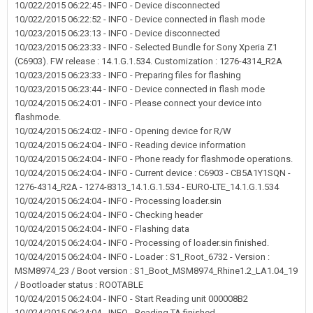
10/022/2015 06:22:45 - INFO - Device disconnected
10/022/2015 06:22:52 - INFO - Device connected in flash mode
10/023/2015 06:23:13 - INFO - Device disconnected
10/023/2015 06:23:33 - INFO - Selected Bundle for Sony Xperia Z1
(C6903). FW release : 14.1.G.1.534. Customization : 1276-4314_R2A
10/023/2015 06:23:33 - INFO - Preparing files for flashing
10/023/2015 06:23:44 - INFO - Device connected in flash mode
10/024/2015 06:24:01 - INFO - Please connect your device into
flashmode.
10/024/2015 06:24:02 - INFO - Opening device for R/W
10/024/2015 06:24:04 - INFO - Reading device information
10/024/2015 06:24:04 - INFO - Phone ready for flashmode operations.
10/024/2015 06:24:04 - INFO - Current device : C6903 - CB5A1Y1SQN -
1276-4314_R2A - 1274-8313_14.1.G.1.534 - EURO-LTE_14.1.G.1.534
10/024/2015 06:24:04 - INFO - Processing loader.sin
10/024/2015 06:24:04 - INFO - Checking header
10/024/2015 06:24:04 - INFO - Flashing data
10/024/2015 06:24:04 - INFO - Processing of loader.sin finished.
10/024/2015 06:24:04 - INFO - Loader : S1_Root_6732 - Version :
MSM8974_23 / Boot version : S1_Boot_MSM8974_Rhine1.2_LA1.04_19
/ Bootloader status : ROOTABLE
10/024/2015 06:24:04 - INFO - Start Reading unit 000008B2
10/024/2015 06:24:04 - INFO - Reading TA finished.