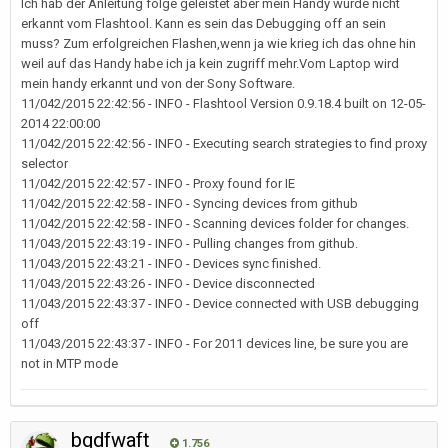
Ich hab der Anleitung folge geleistet aber mein Handy wurde nicht
erkannt vom Flashtool. Kann es sein das Debugging off an sein
muss? Zum erfolgreichen Flashen,wenn ja wie krieg ich das ohne hin
weil auf das Handy habe ich ja kein zugriff mehr.Vom Laptop wird
mein handy erkannt und von der Sony Software.
11/042/2015 22:42:56 - INFO - Flashtool Version 0.9.18.4 built on 12-05-
2014 22:00:00
11/042/2015 22:42:56 - INFO - Executing search strategies to find proxy
selector
11/042/2015 22:42:57 - INFO - Proxy found for IE
11/042/2015 22:42:58 - INFO - Syncing devices from github
11/042/2015 22:42:58 - INFO - Scanning devices folder for changes.
11/043/2015 22:43:19 - INFO - Pulling changes from github.
11/043/2015 22:43:21 - INFO - Devices sync finished.
11/043/2015 22:43:26 - INFO - Device disconnected
11/043/2015 22:43:37 - INFO - Device connected with USB debugging
off
11/043/2015 22:43:37 - INFO - For 2011 devices line, be sure you are
not in MTP mode
bgdfwaft
1.756