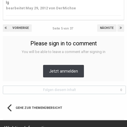
lg
bearbeitet
May 29, 2012
von DerMichse
VORHERIGE
NÄCHSTE
Seite 5 von 37
Please sign in to comment
You will be able to leave a comment after signing in
Jetzt anmelden
Folgen diesem Inhalt
0
GEHE ZUR THEMENÜBERSICHT