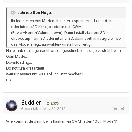
schrieb Don Hugo:
Ihr ladet euch das Modem herunter, kopiert es auf die extene
oder interne SD Karte, bootet in den CWM
(Power+Home+Volume down). Dann install zip from SD->
choose zip from SD oder internal SD, dann dorthin navigieren wo
das Modem liegt, auswählen->install und fertig.
Hallo, hab es so gemacht wie du geschrieben hast. jetzt steht bei mir
Odin Mode...
Downloading...
Do not turn off target!!
weiter passiert nix. was soll ich jetzt machen?
LG
Buddler
1.370
Geschrieben
May 29, 2012
Wie kommst du denn beim flashen via CWM in den "Odin Mode"?