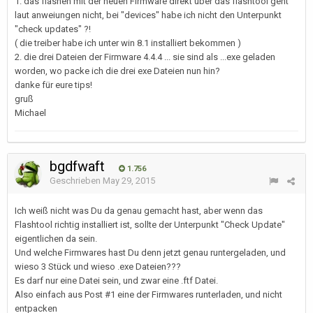
1. das flashen mit der neuen Firmware direkt über das flashtool geht
laut anweiungen nicht, bei "devices" habe ich nicht den Unterpunkt
"check updates" ?!
( die treiber habe ich unter win 8.1 installiert bekommen )
2. die drei Dateien der Firmware 4.4.4 ... sie sind als ...exe geladen
worden, wo packe ich die drei exe Dateien nun hin?
danke für eure tips!
gruß
Michael
bgdfwaft
1.756
Geschrieben
May 29, 2015
Ich weiß nicht was Du da genau gemacht hast, aber wenn das
Flashtool richtig installiert ist, sollte der Unterpunkt "Check Update"
eigentlichen da sein.
Und welche Firmwares hast Du denn jetzt genau runtergeladen, und
wieso 3 Stück und wieso .exe Dateien???
Es darf nur eine Datei sein, und zwar eine .ftf Datei.
Also einfach aus Post #1 eine der Firmwares runterladen, und nicht
entpacken