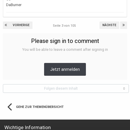
DaBurner
VORHERIGE
NÄCHSTE
Seite 3 von 105
Please sign in to comment
You will be able to leave a comment after signing in
Jetzt anmelden
Folgen diesem Inhalt
0
GEHE ZUR THEMENÜBERSICHT
Wichtige Information