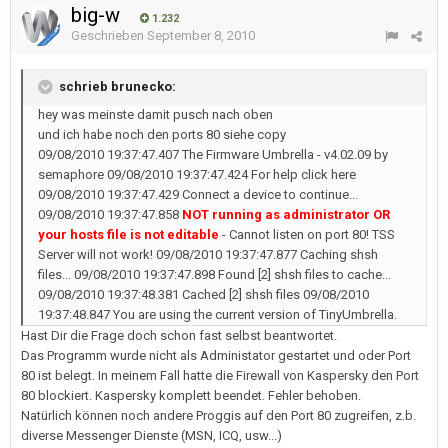
big-w
1.232
Geschrieben
September 8, 2010
schrieb brunecko:
hey was meinste damit pusch nach oben
und ich habe noch den ports 80 siehe copy
09/08/2010 19:37:47.407 The Firmware Umbrella - v4.02.09 by
semaphore 09/08/2010 19:37:47.424 For help click here
09/08/2010 19:37:47.429 Connect a device to continue...
09/08/2010 19:37:47.858
NOT running as administrator OR
your hosts file is not editable
- Cannot listen on port 80! TSS
Server will not work! 09/08/2010 19:37:47.877 Caching shsh
files... 09/08/2010 19:37:47.898 Found [2] shsh files to cache...
09/08/2010 19:37:48.381 Cached [2] shsh files 09/08/2010
19:37:48.847 You are using the current version of TinyUmbrella.
Hast Dir die Frage doch schon fast selbst beantwortet.
Das Programm wurde nicht als Administator gestartet und oder Port
80 ist belegt. In meinem Fall hatte die Firewall von Kaspersky den Port
80 blockiert. Kaspersky komplett beendet. Fehler behoben.
Natürlich können noch andere Proggis auf den Port 80 zugreifen, z.b.
diverse Messenger Dienste (MSN, ICQ, usw...)