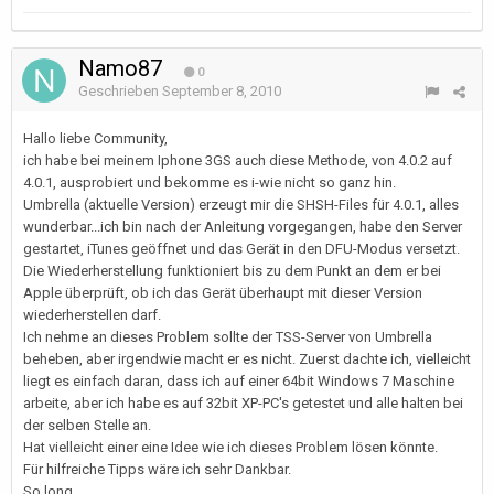
Namo87
0
Geschrieben
September 8, 2010
Hallo liebe Community,
ich habe bei meinem Iphone 3GS auch diese Methode, von 4.0.2 auf
4.0.1, ausprobiert und bekomme es i-wie nicht so ganz hin.
Umbrella (aktuelle Version) erzeugt mir die SHSH-Files für 4.0.1, alles
wunderbar...ich bin nach der Anleitung vorgegangen, habe den Server
gestartet, iTunes geöffnet und das Gerät in den DFU-Modus versetzt.
Die Wiederherstellung funktioniert bis zu dem Punkt an dem er bei
Apple überprüft, ob ich das Gerät überhaupt mit dieser Version
wiederherstellen darf.
Ich nehme an dieses Problem sollte der TSS-Server von Umbrella
beheben, aber irgendwie macht er es nicht. Zuerst dachte ich, vielleicht
liegt es einfach daran, dass ich auf einer 64bit Windows 7 Maschine
arbeite, aber ich habe es auf 32bit XP-PC's getestet und alle halten bei
der selben Stelle an.
Hat vielleicht einer eine Idee wie ich dieses Problem lösen könnte.
Für hilfreiche Tipps wäre ich sehr Dankbar.
So long,