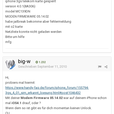
iphone 3gs telekom karte gesperrt
version 4.0.1(8A306)
model MC139DN
MODEN FIRMEWARE 05.14.02
habe jailbreak bekomme aber fehlermeldung
mit o2 karte
Netzliste konnte nicht geladen werden
Bitte um hilfe
mfg
big-w
1.232
Geschrieben
September 11, 2010
Hi,
probiers mal hiermit:
https://www.handy-faq.de/forum/iphone_forum/155794-
3gs_4_01_sim_erkannt_loesung.html#post1046432
Mit deiner
Modem Firmware 05.14.02
war auf deinem iPhone schon
mal
iOS4.1
drauf, oder ?
Wenn dem so ist gibt es für dich momentan keinen Unlock.
CU