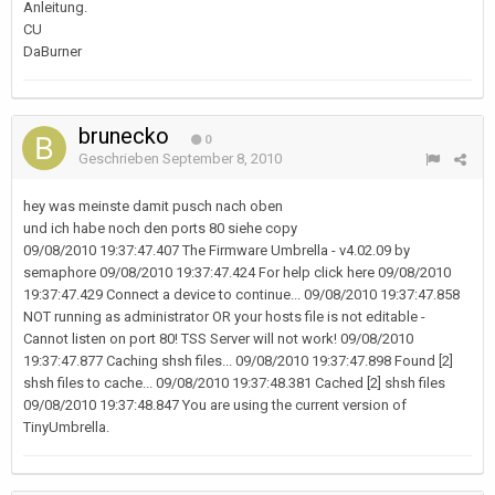
Anleitung.
CU
DaBurner
brunecko
0
Geschrieben
September 8, 2010
hey was meinste damit pusch nach oben
und ich habe noch den ports 80 siehe copy
09/08/2010 19:37:47.407 The Firmware Umbrella - v4.02.09 by
semaphore 09/08/2010 19:37:47.424 For help click here 09/08/2010
19:37:47.429 Connect a device to continue... 09/08/2010 19:37:47.858
NOT running as administrator OR your hosts file is not editable -
Cannot listen on port 80! TSS Server will not work! 09/08/2010
19:37:47.877 Caching shsh files... 09/08/2010 19:37:47.898 Found [2]
shsh files to cache... 09/08/2010 19:37:48.381 Cached [2] shsh files
09/08/2010 19:37:48.847 You are using the current version of
TinyUmbrella.