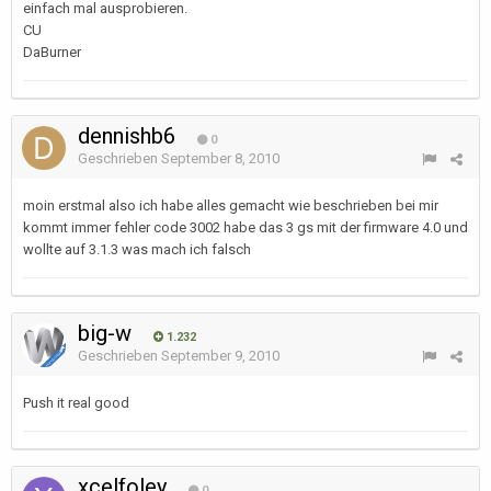
einfach mal ausprobieren.
CU
DaBurner
dennishb6
0
Geschrieben
September 8, 2010
moin erstmal also ich habe alles gemacht wie beschrieben bei mir
kommt immer fehler code 3002 habe das 3 gs mit der firmware 4.0 und
wollte auf 3.1.3 was mach ich falsch
big-w
1.232
Geschrieben
September 9, 2010
Push it real good
xcelfoley
0