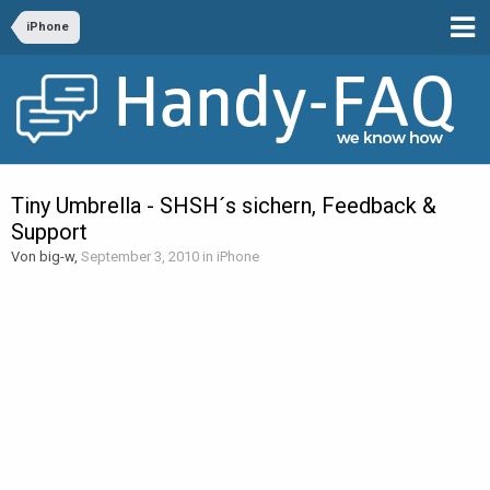
iPhone
Tiny Umbrella - SHSH´s sichern, Feedback &
Support
Von big-w,
September 3, 2010
in
iPhone