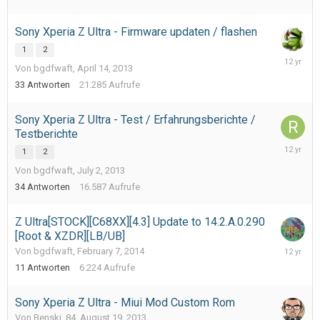
2014
Sony Xperia Z Ultra - Firmware updaten / flashen
1
2
May
Von bgdfwaft,
April 14, 2013
26,
2014
33
Antworten
21.285
Aufrufe
Sony Xperia Z Ultra - Test / Erfahrungsberichte /
Testberichte
March
1
2
26,
Von bgdfwaft,
July 2, 2013
2014
34
Antworten
16.587
Aufrufe
Z Ultra[STOCK][C68XX][4.3] Update to 14.2.A.0.290
[Root & XZDR][LB/UB]
February
Von bgdfwaft,
February 7, 2014
12,
11
Antworten
6.224
Aufrufe
2014
Sony Xperia Z Ultra - Miui Mod Custom Rom
Von Benski_84,
August 19, 2013