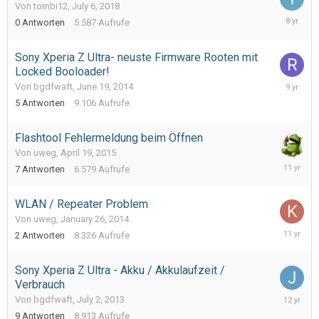
Von tombi12,
July 6, 2018
July
0
Antworten
5.587
Aufrufe
6,
2018
Sony Xperia Z Ultra- neuste Firmware Rooten mit
Locked Booloader!
Decembe
Von bgdfwaft,
June 19, 2014
13,
5
Antworten
9.106
Aufrufe
2016
Flashtool Fehlermeldung beim Öffnen
Von uweg,
April 19, 2015
April
7
Antworten
6.579
Aufrufe
30,
2015
WLAN / Repeater Problem
Von uweg,
January 26, 2014
October
2
Antworten
8.326
Aufrufe
31,
2014
Sony Xperia Z Ultra - Akku / Akkulaufzeit /
Verbrauch
June
Von bgdfwaft,
July 2, 2013
15,
9
Antworten
8.913
Aufrufe