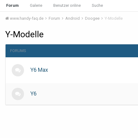
Forum
Galerie
Benutzer online
Suche
www.handy-faq.de
Forum
Android
Doogee
Y-Modelle
Y-Modelle
FORUMS
Y6 Max
Y6