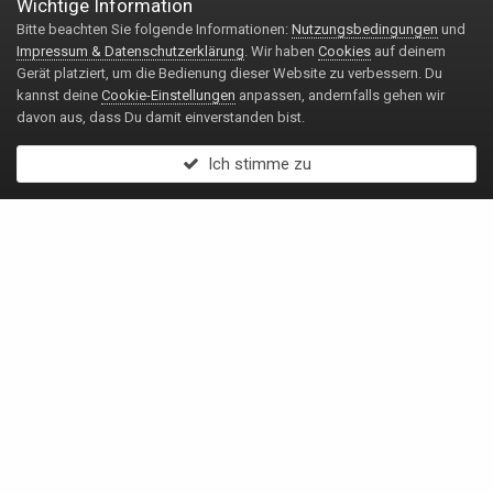
Wichtige Information
Bitte beachten Sie folgende Informationen:
Nutzungsbedingungen
und
Impressum & Datenschutzerklärung
. Wir haben
Cookies
auf deinem
Gerät platziert, um die Bedienung dieser Website zu verbessern. Du
kannst deine
Cookie-Einstellungen
anpassen, andernfalls gehen wir
davon aus, dass Du damit einverstanden bist.
Ich stimme zu