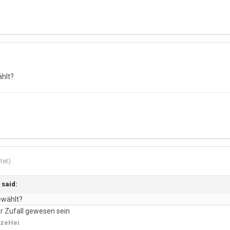
ählt?
tet)
 said:
ewählt?
ur Zufall gewesen sein
zeHei