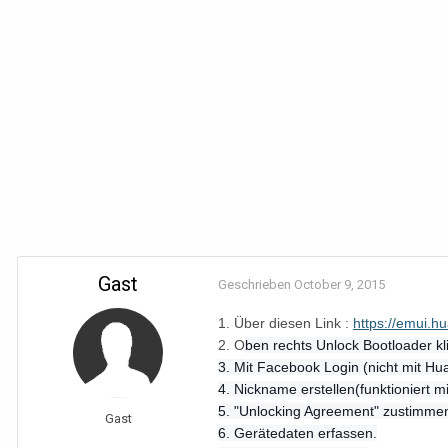
Gast
Geschrieben
October 9, 2015
1. Über diesen Link :
https://emui.
2. O
ben rechts Unlock Bootloader kl
3. Mit Facebook Login (nicht mit Hu
4. Nickname erstellen(funktioniert m
5. "Unlocking Agreement" zustimme
Gast
6. Gerätedaten erfassen.