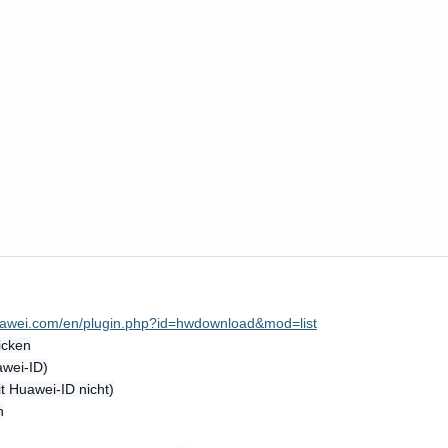
huawei.com/en/plugin.php?id=hwdownload&mod=list
icken
awei-ID)
it Huawei-ID nicht)
n