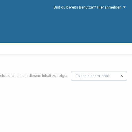
Bist du bereits Benutzer? Hier anmelden
elde dich an, um diesem Inhalt zu folgen
Folgen diesem Inhalt
5