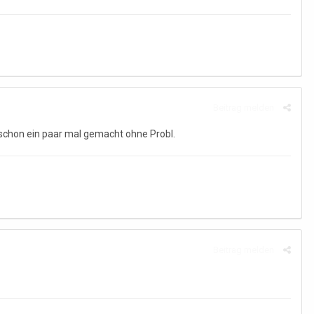
Beitrag melden
 schon ein paar mal gemacht ohne Probl.
Beitrag melden