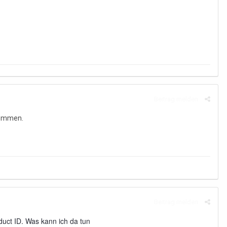
Beitrag melden
enommen.
Beitrag melden
oduct ID. Was kann ich da tun