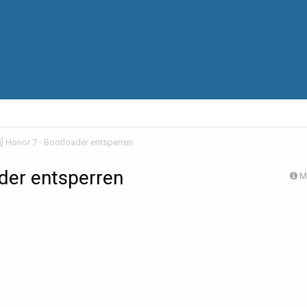
g] Honor 7 - Bootloader entsperren
ader entsperren
M