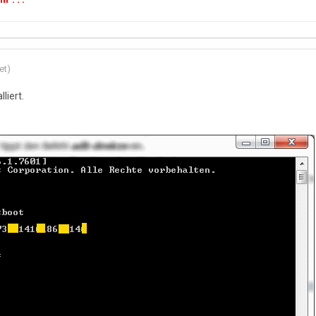
et)
liert.