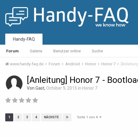
Handy-FAQ
Forum
Galerie
Benutzer online
Suche
www.handy-faq.de
Forum
Android
Honor
Honor 7
[Anleitun
[Anleitung] Honor 7 - Bootlo
Von Gast,
October 9, 2015
in
Honor 7
Seite 1 von 4
1
2
3
4
NÄCHSTE