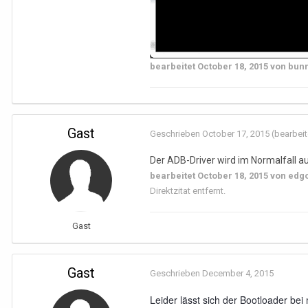
bearbeitet
October 18, 2015
von bun
Gast
Geschrieben
October 17, 2015
(bearbeit
Der ADB-Driver wird im Normalfall au
bearbeitet
October 18, 2015
von edg
Direktzitat entfernt.
Gast
Gast
Geschrieben
December 4, 2015
Leider lässt sich der Bootloader bei