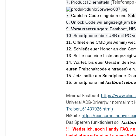
7. Product ID ermitteln (
Telefonapp 
7.
Captcha-Code
eingeben und
Subm
8. Unlock Code wir angezeigt(am be
9.
Voraussetzungen
: Fastboot, Hi
10. Smartphone über USB mit PC ve
11
. Öffnet eine CMD(als Admin) wec
12. Schließt euer Honor an den Com
13. Sollte nun eine Liste angezeigt
14. Wartet, bis euer Gerät in den F
euren Freischaltcode eintragen) ein.
15. Jetzt sollte am Smartphone-Dis
16. Smartphone mit
fastboot reboo
Minimal
Fastboot:
https://www.chip
Univeral ADB-Driver(wir normal mit Hi
Treiber_61437026.html)
HiSuite:
https://consumer.huawei.c
Das Sperren funktioniert so:
fastbo
! ! ! Weder ich, noch Handy-FAQ, 
Installation erfolgt auf eigene Gefahr