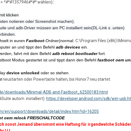
->
*#*#1357946#*#*
wählen)
:
it klicken
sten notieren oder Screenshot machen).
Suite und adb-Driver müssen am PC installiert sein(DL-Link s. unten)
rbinden.
hselt in euren
Fastboot
-Ordner(normal:
C:\Program Files (x86)\Minim
puter an und tippt den Befehl
adb devices
ein.
 werden, fahrt mit dem Befehl
adb reboot bootloader
fort.
astboot Modus gestartet ist und tippt dann den Befehl
fastboot oem u
play
device unlocked
oder so stehen.
t
neustarten oder Powertaste halten, bis Honor7 neu startet.
.de/downloads/Minimal-ADB-and-Fastboot_62500183.html
Suite autom. installiert):
https://developer.android.com/sdk/win-usb.h
om/en/support/downloads/detail/index.htm?id=16205
ot oem relock FREISCHALTCODE
noch sonst Jemand übernimmt eine Haftung für irgendwelche Schäden
 ! ! !