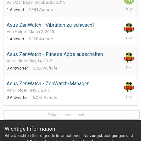
Von Manfred9,
October 26, 2015
October
1
Antwort
6.384
Aufrufe
26,
2015
Asus ZenWatch - Vibration zu schwach?
Von Holger,
March 2, 2015
May
1
Antwort
8.128
Aufrufe
14,
2015
Asus ZenWatch - Fitness Apps ausschalten
Von Holger,
May 14, 2015
May
0
Antworten
6.568
Aufrufe
14,
2015
Asus ZenWatch - ZenWatch-Manager
Von Holger,
May 5, 2015
May
0
Antworten
6.272
Aufrufe
5,
2015
Folgen diesem Inhalt
0
Wichtige Information
Bitte beachten Sie folgende Informationen:
Nutzungsbedingungen
und
Impressum & Datenschutzerklärung
Kontakt