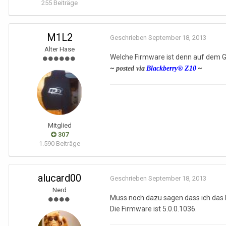
255 Beiträge
M1L2
Geschrieben
September 18, 2013
Alter Hase
Welche Firmware ist denn auf dem G
~
~
posted via
Blackberry® Z10
Mitglied
307
1.590 Beiträge
alucard00
Geschrieben
September 18, 2013
Nerd
Muss noch dazu sagen dass ich das 
Die Firmware ist 5.0.0.1036.