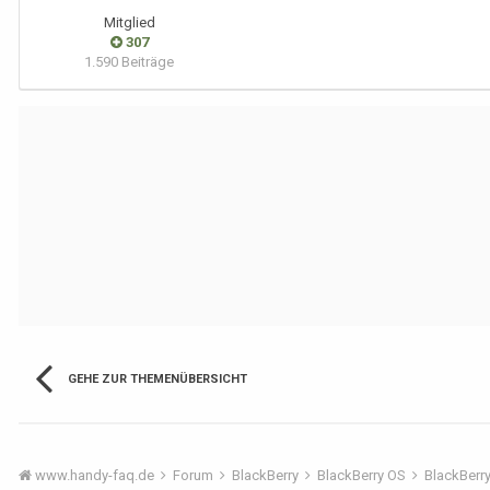
Mitglied
307
1.590 Beiträge
GEHE ZUR THEMENÜBERSICHT
www.handy-faq.de
Forum
BlackBerry
BlackBerry OS
BlackBerr