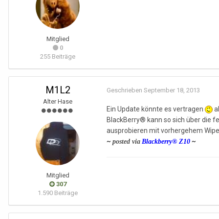
Mitglied
0
255 Beiträge
M1L2
Geschrieben
September 18, 2013
Alter Hase
Ein Update könnte es vertragen
a
BlackBerry® kann so sich über die 
ausprobieren mit vorhergehem Wipe (k
~
~
posted via
Blackberry® Z10
Mitglied
307
1.590 Beiträge