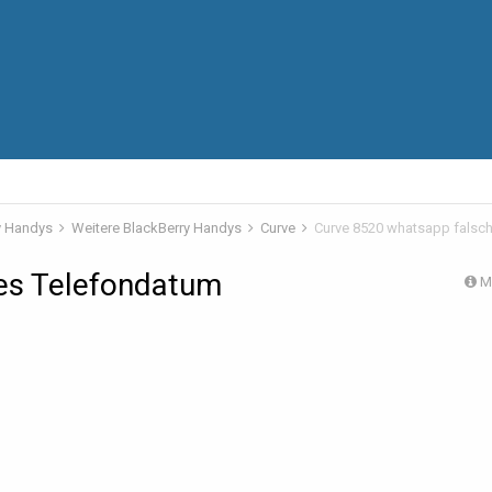
y Handys
Weitere BlackBerry Handys
Curve
Curve 8520 whatsapp falsc
es Telefondatum
M