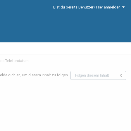
Bist du bereits Benutzer? Hier anmelden
hes Telefondatum
elde dich an, um diesem Inhalt zu folgen
Folgen diesem Inhalt
0