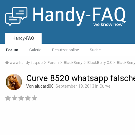
Handy-FAQ
Forum
Galerie
Benutzer online
Suche
www.handy-faq.de
Forum
BlackBerry
BlackBerry OS
BlackBerr
Curve 8520 whatsapp falsch
Von alucard00,
September 18, 2013
in
Curve