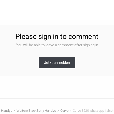
Please sign in to comment
You will be able to leave a comment after signing in
Jetzt anmelden
y Handys
Weitere BlackBerry Handys
Curve
Curve 8520 whatsapp falsc