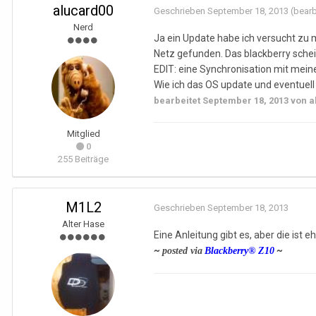
alucard00
Geschrieben
September 18, 2013
(bearb
Nerd
Ja ein Update habe ich versucht zu 
Netz gefunden. Das blackberry sche
EDIT: eine Synchronisation mit mein
Wie ich das OS update und eventue
bearbeitet
September 18, 2013
von a
Mitglied
0
255 Beiträge
M1L2
Geschrieben
September 18, 2013
Alter Hase
Eine Anleitung gibt es, aber die ist e
~
~
posted via
Blackberry® Z10