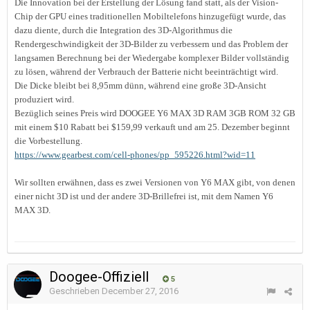
Die Innovation bei der Erstellung der Lösung fand statt, als der Vision-
Chip der GPU eines traditionellen Mobiltelefons hinzugefügt wurde, das
dazu diente, durch die Integration des 3D-Algorithmus die
Rendergeschwindigkeit der 3D-Bilder zu verbessern und das Problem der
langsamen Berechnung bei der Wiedergabe komplexer Bilder vollständig
zu lösen, während der Verbrauch der Batterie nicht beeinträchtigt wird.
Die Dicke bleibt bei 8,95mm dünn, während eine große 3D-Ansicht
produziert wird.
Bezüglich seines Preis wird DOOGEE Y6 MAX 3D RAM 3GB ROM 32 GB
mit einem $10 Rabatt bei $159,99 verkauft und am 25. Dezember beginnt
die Vorbestellung.
https://www.gearbest.com/cell-phones/pp_595226.html?wid=11
Wir sollten erwähnen, dass es zwei Versionen von Y6 MAX gibt, von denen
einer nicht 3D ist und der andere 3D-Brillefrei ist, mit dem Namen Y6
MAX 3D.
Doogee-Offiziell
5
Geschrieben
December 27, 2016