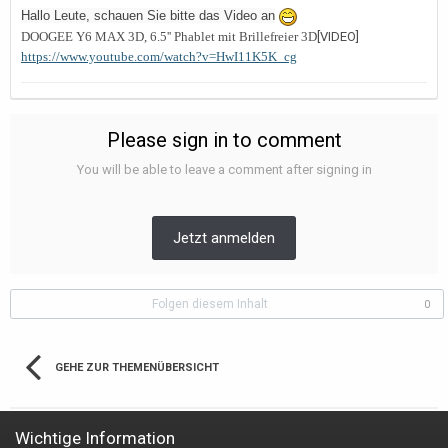
Hallo Leute, schauen Sie bitte das Video an
DOOGEE Y6 MAX 3D, 6.5'' Phablet mit Brillefreier 3D
[VIDEO]
https://www.youtube.com/watch?v=HwI11K5K_cg
Please sign in to comment
You will be able to leave a comment after signing in
Jetzt anmelden
Folgen diesem Inhalt
0
GEHE ZUR THEMENÜBERSICHT
Wichtige Information