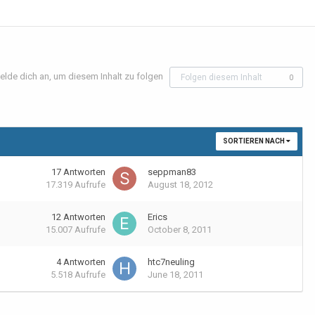
elde dich an, um diesem Inhalt zu folgen
Folgen diesem Inhalt
0
SORTIEREN NACH
17
Antworten
seppman83
17.319
Aufrufe
August 18, 2012
12
Antworten
Erics
15.007
Aufrufe
October 8, 2011
4
Antworten
htc7neuling
5.518
Aufrufe
June 18, 2011