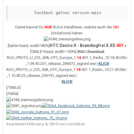
fastboot getvar version-main
Damit kannst Du
RUUs installieren, welche auch die
NUR
161
(Vodafone) haben.
HTC Desire X - Brandingfrei X.XX.
401
[table=head; width=80%]
.x
[TABLE=head; width=100%]
|
RUU
Download
RUU_PROTO_U_ICS_40A_HTC_Europe_1.
14
.401.1_Radio_10.18.40.05U
_1.09.45.201_release_284072_signed.exe |
KLICK
RUU_PROTO_U_ICS_40A_HTC_Europe_1.
18
.401.1_Radio_10.21.40.06U
_1.10.40.23_release_295191_signed.exe |
KLICK
[/TABLE]
[/table]
bearbeitet
February 8, 2013
von Lunchbox