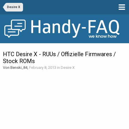
Desire X
HTC Desire X - RUUs / Offizielle Firmwares /
Stock ROMs
Von Benski_84,
February 8, 2013
in
Desire X