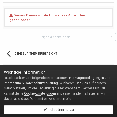
Dieses Thema wurde für weitere Antworten
geschlossen.
Folgen diesem Inhalt
0
GEHE ZUR THEMENÜBERSICHT
Wichtige Information
Bitte beachten Sie folgende Informationen:
Nutzungsbedingungen
und
Impressum & Datenschutzerklärung
Kontakt
Impressum & Datenschutzerklärung
. Wir haben
Cookies
auf deinem
Copyright © 2020 Handy-FAQ.de
Gerät platziert, um die Bedienung dieser Website zu verbessern. Du
Powered by Invision Community
kannst deine
Cookie-Einstellungen
anpassen, andernfalls gehen wir
davon aus, dass Du damit einverstanden bist.
Ich stimme zu