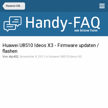
Huawei U8510 Ideos X3
Huawei U8510 Ideos X3 - Firmware updaten /
flashen
Von stp402,
November 9, 2011
in
Huawei U8510 Ideos X3