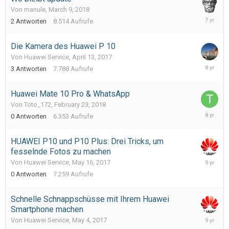
Von manule,
March 9, 2018
March
2
Antworten
8.514
Aufrufe
12,
2019
Die Kamera des Huawei P 10
Von Huawei Service,
April 13, 2017
March
3
Antworten
7.788
Aufrufe
6,
2018
Huawei Mate 10 Pro & WhatsApp
Von Toto_172,
February 23, 2018
February
0
Antworten
6.353
Aufrufe
23,
2018
HUAWEI P10 und P10 Plus: Drei Tricks, um
fesselnde Fotos zu machen
May
Von Huawei Service,
May 16, 2017
16,
0
Antworten
7.259
Aufrufe
2017
Schnelle Schnappschüsse mit Ihrem Huawei
Smartphone machen
May
Von Huawei Service,
May 4, 2017
4,