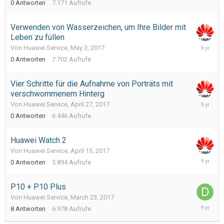
0
Antworten
7.171
Aufrufe
2017
Verwenden von Wasserzeichen, um Ihre Bilder mit
Leben zu füllen
May
Von Huawei Service,
May 3, 2017
3,
0
Antworten
7.702
Aufrufe
2017
Vier Schritte für die Aufnahme von Porträts mit
verschwommenem Hinterg
April
Von Huawei Service,
April 27, 2017
27,
0
Antworten
6.446
Aufrufe
2017
Huawei Watch 2
Von Huawei Service,
April 13, 2017
April
0
Antworten
5.894
Aufrufe
13,
2017
P10 + P10 Plus
Von Huawei Service,
March 23, 2017
March
8
Antworten
6.978
Aufrufe
26,
2017