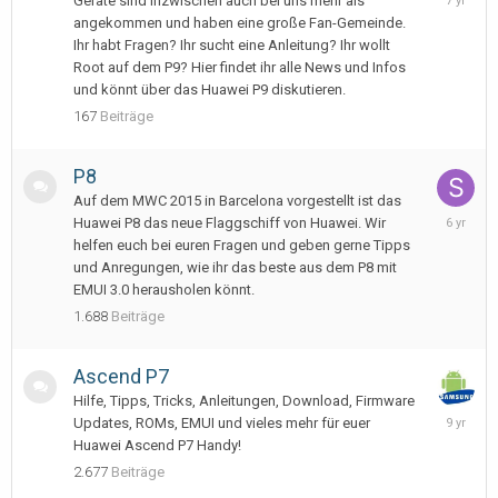
Geräte sind inzwischen auch bei uns mehr als
10,
angekommen und haben eine große Fan-Gemeinde.
2018
Ihr habt Fragen? Ihr sucht eine Anleitung? Ihr wollt
Root auf dem P9? Hier findet ihr alle News und Infos
und könnt über das Huawei P9 diskutieren.
167
Beiträge
P8
Auf dem MWC 2015 in Barcelona vorgestellt ist das
May
Huawei P8 das neue Flaggschiff von Huawei. Wir
13,
helfen euch bei euren Fragen und geben gerne Tipps
2020
und Anregungen, wie ihr das beste aus dem P8 mit
EMUI 3.0 herausholen könnt.
1.688
Beiträge
Ascend P7
Hilfe, Tipps, Tricks, Anleitungen, Download, Firmware
Novembe
Updates, ROMs, EMUI und vieles mehr für euer
15,
Huawei Ascend P7 Handy!
2016
2.677
Beiträge