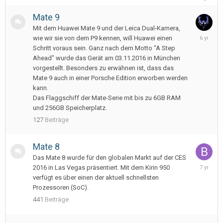
27,
2023
Mate 9
Mit dem Huawei Mate 9 und der Leica Dual-Kamera,
January
wie wir sie von dem P9 kennen, will Huawei einen
1,
Schritt voraus sein. Ganz nach dem Motto "A Step
2020
Ahead" wurde das Gerät am 03.11.2016 in München
vorgestellt. Besonders zu erwähnen ist, dass das
Mate 9 auch in einer Porsche Edition erworben werden
kann.
Das Flaggschiff der Mate-Serie mit bis zu 6GB RAM
und 256GB Speicherplatz.
127
Beiträge
Mate 8
Das Mate 8 wurde für den globalen Markt auf der CES
October
2016 in Las Vegas präsentiert. Mit dem Kirin 950
30,
verfügt es über einen der aktuell schnellsten
2018
Prozessoren (SoC).
441
Beiträge