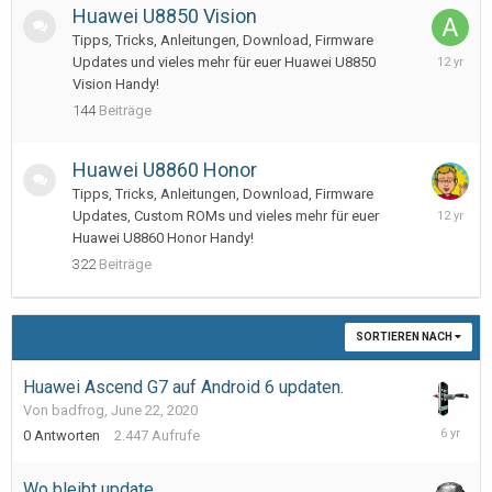
Huawei U8850 Vision
Tipps, Tricks, Anleitungen, Download, Firmware
June
Updates und vieles mehr für euer Huawei U8850
10,
Vision Handy!
2014
144
Beiträge
Huawei U8860 Honor
Tipps, Tricks, Anleitungen, Download, Firmware
August
Updates, Custom ROMs und vieles mehr für euer
19,
Huawei U8860 Honor Handy!
2013
322
Beiträge
SORTIEREN NACH
Huawei Ascend G7 auf Android 6 updaten.
Von badfrog,
June 22, 2020
June
0
Antworten
2.447
Aufrufe
22,
2020
Wo bleibt update