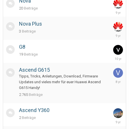
Nova
20
Beiträge
March
23,
2017
Nova Plus
3
Beiträge
March
30,
2017
G8
19
Beiträge
June
3,
2016
Ascend G615
Tipps, Tricks, Anleitungen, Download, Firmware
Decembe
Updates und vieles mehr für euer Huawei Ascend
18,
G615 Handy!
2017
2.765
Beiträge
Ascend Y360
2
Beiträge
October
14,