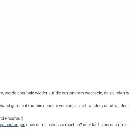
m, werde aber bald wieder auf die custom rom wechseln, da sie mMn bei m
eband gemacht (auf die neueste version), soll ich wieder zuerst wieder 
nd Phosfour)
optimierungen
nach dem flashen zu machen? oder läufts bei euch im o