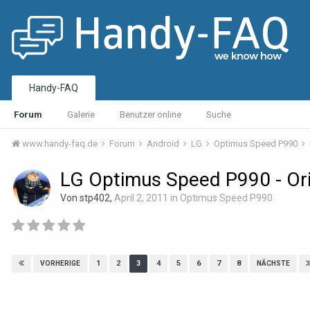
Handy-FAQ
Forum
Galerie
Benutzer online
Suche
www.handy-faq.de
Forum
Android
LG
Optimus Speed P990
LG Optimus Speed P990 - Or
Von stp402,
April 2, 2011
in
Optimus Speed P990
1
2
3
4
5
6
7
8
VORHERIGE
NÄCHSTE