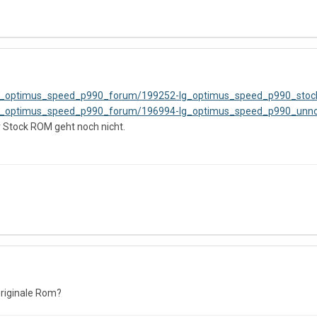
lg_optimus_speed_p990_forum/199252-lg_optimus_speed_p990_stoc
lg_optimus_speed_p990_forum/196994-lg_optimus_speed_p990_unno
 Stock ROM geht noch nicht.
riginale Rom?