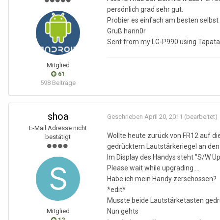
persönlich grad sehr gut.
Probier es einfach am besten selbst 
Gruß hann0r
Sent from my LG-P990 using Tapata
Mitglied
61
598 Beiträge
shoa
Geschrieben
April 20, 2011
(bearbeitet)
E-Mail Adresse nicht
Wollte heute zurück von FR12 auf 
bestätigt
gedrücktem Lautstärkeriegel an den
Im Display des Handys steht "S/W U
Please wait while upgrading.....
Habe ich mein Handy zerschossen?
*edit*
Musste beide Lautstärketasten gedr
Mitglied
Nun gehts
12