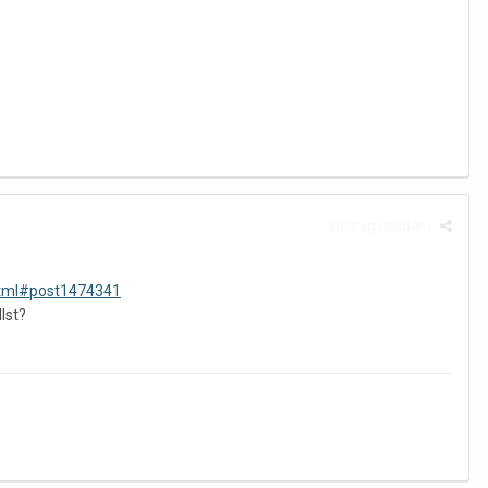
Beitrag melden
html#post1474341
lst?