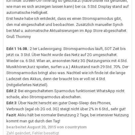
ich finde. Screen-On-Time lag so geschätzt (habe bisher nix gefunden,
wie man es sich anzeigen lassen kann) bei ca. 5 Std. Display stand auf
automatische Helligkeit.
Erst heute habe ich entdeckt, dass es einen Stromsparmodus gibt,
den mal eingeschaltet und beobachten. Zusätzlich manueller Synch
bei Mail u. automatische Aktualisierungen im App Store abgeschaltet.
Gruß Thommy
Edit 1 16.08.
: 2 ter Ladevorgang: Stromsparmodus läuft, SOT Zeit bis
jetzt ca. 3 Std. Über Nacht wurde das Netz auf 2G umgeschaltet.
Wieder ca. 6 Std. Wlan an, ansonsten Netz 3G (Nutzungsmix mit 4 Std.
Musikhören,kurz spielen, surfen u.a.) Akkustand nach 29 Std. 70%. Der
Stromsparmodus bringt also was. Nachteil wie ich finde ist die lange
Ladezeit des Akkus, denn der braucht bis er voll ist 4 Std.
(mitgeliefertes Netzteil).
Edit 2
: Bei eingeschaltetem Sparmodus funktioniert WhatsApp nicht
schade, also Stromsparmodus abschalten.
Edit 3
: Über Nacht herscht ein guter Deep-Sleep des Phones,
Verbrauch (egal ob 2G od. 3G) steigt nicht über 2% in 6 Std., sehr gut!
Fazit
: Akku hält bei normaler Benutzung 2 Tage, bei intensiver Nutzung
kommt man gut durch den Tag!
bearbeitet
August 20, 2015
von countrytom
Zahl geändert, Fehler beseitigt