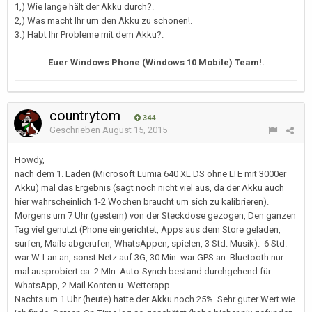
1,) Wie lange hält der Akku durch?.
2,) Was macht Ihr um den Akku zu schonen!.
3.) Habt Ihr Probleme mit dem Akku?.
Euer Windows Phone (Windows 10 Mobile) Team!.
countrytom
344
Geschrieben
August 15, 2015
Howdy,
nach dem 1. Laden (Microsoft Lumia 640 XL DS ohne LTE mit 3000er
Akku) mal das Ergebnis (sagt noch nicht viel aus, da der Akku auch
hier wahrscheinlich 1-2 Wochen braucht um sich zu kalibrieren).
Morgens um 7 Uhr (gestern) von der Steckdose gezogen, Den ganzen
Tag viel genutzt (Phone eingerichtet, Apps aus dem Store geladen,
surfen, Mails abgerufen, WhatsAppen, spielen, 3 Std. Musik). 6 Std.
war W-Lan an, sonst Netz auf 3G, 30 Min. war GPS an. Bluetooth nur
mal ausprobiert ca. 2 MIn. Auto-Synch bestand durchgehend für
WhatsApp, 2 Mail Konten u. Wetterapp.
Nachts um 1 Uhr (heute) hatte der Akku noch 25%. Sehr guter Wert wie