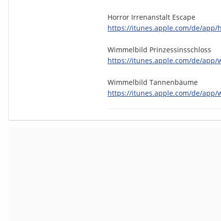
Horror Irrenanstalt Escape
https://itunes.apple.com/de/app/
Wimmelbild Prinzessinsschloss
https://itunes.apple.com/de/app
Wimmelbild Tannenbäume
https://itunes.apple.com/de/app