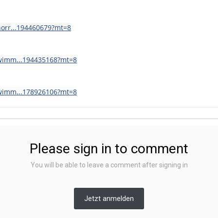
horr...194460679?mt=8
/wimm...194435168?mt=8
/wimm...178926106?mt=8
Please sign in to comment
You will be able to leave a comment after signing in
Jetzt anmelden