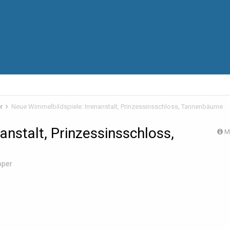
er
Neue Wimmelbildspiele: Irrenanstalt, Prinzessinsschloss, Tannenbäume
anstalt, Prinzessinsschloss,
M
oper