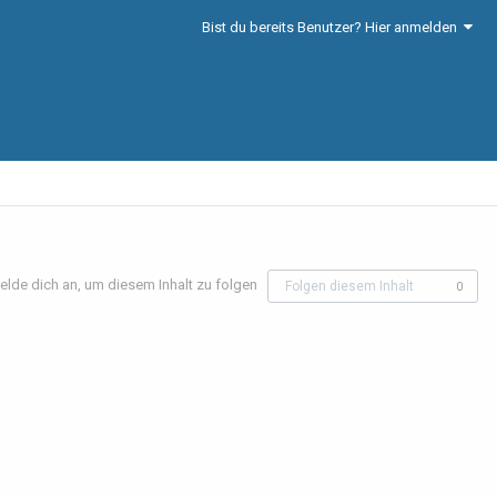
Bist du bereits Benutzer? Hier anmelden
elde dich an, um diesem Inhalt zu folgen
Folgen diesem Inhalt
0