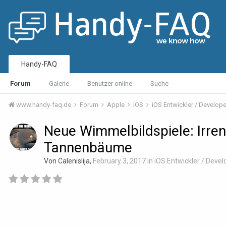
Handy-FAQ
Forum
Galerie
Benutzer online
Suche
www.handy-faq.de
Forum
Apple
iOS
iOS Entwickler / Develop
Neue Wimmelbildspiele: Irren
Tannenbäume
Von Calenislija,
February 3, 2017
in
iOS Entwickler / Devel