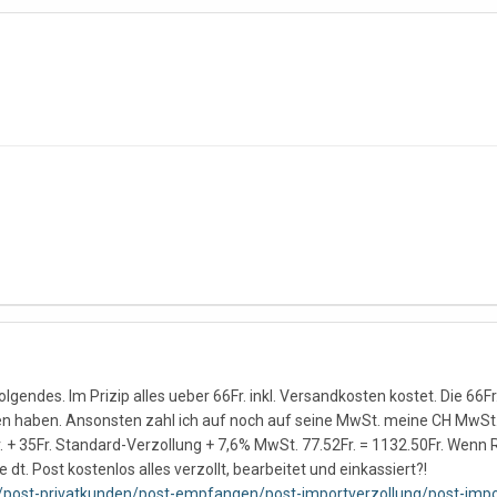
lgendes. Im Prizip alles ueber 66Fr. inkl. Versandkosten kostet. Die 6
n haben. Ansonsten zahl ich auf noch auf seine MwSt. meine CH MwSt
 + 35Fr. Standard-Verzollung + 7,6% MwSt. 77.52Fr. = 1132.50Fr. Wenn 
e dt. Post kostenlos alles verzollt, bearbeitet und einkassiert?!
e/post-privatkunden/post-empfangen/post-importverzollung/post-impor