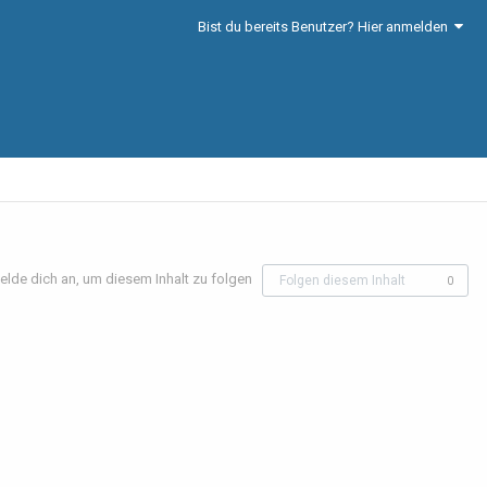
Bist du bereits Benutzer? Hier anmelden
elde dich an, um diesem Inhalt zu folgen
Folgen diesem Inhalt
0