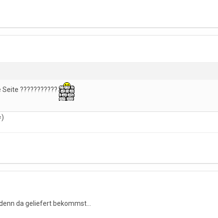
e Seite ???????????
=)
 denn da geliefert bekommst...