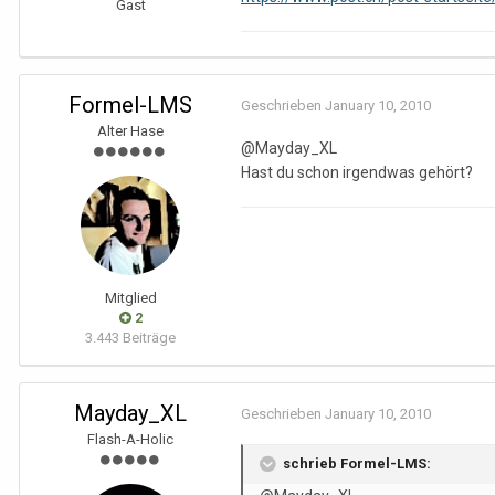
Gast
Formel-LMS
Geschrieben
January 10, 2010
Alter Hase
@Mayday_XL
Hast du schon irgendwas gehört?
Mitglied
2
3.443 Beiträge
Mayday_XL
Geschrieben
January 10, 2010
Flash-A-Holic
schrieb Formel-LMS: