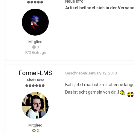
Neue Info :
Artikel befindet sich in der Versa
Mitglied
0
970 Beiträge
Formel-LMS
Geschrieben
January 12, 2010
Alter Hase
Bäh, jetzt machste mir aber ne lang
Das ist echt gemein von dir...!
Mitglied
2