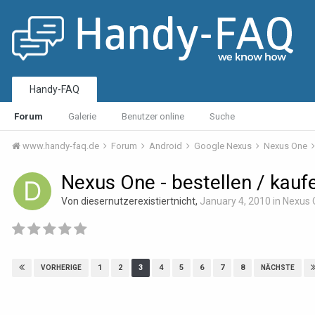
Handy-FAQ
Forum
Galerie
Benutzer online
Suche
www.handy-faq.de
Forum
Android
Google Nexus
Nexus One
Nexus One - bestellen / kauf
Von diesernutzerexistiertnicht,
January 4, 2010
in
Nexus 
1
2
3
4
5
6
7
8
VORHERIGE
NÄCHSTE