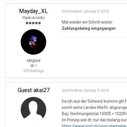
Mayday_XL
Geschrieben
January 9, 2010
Flash-A-Holic
Mal wieder ein Schritt weiter :
Zahlungsbeleg eingegangen
Mitglied
0
970 Beiträge
Guest akai27
Geschrieben
January 9, 2010
Da ich aus der Schweiz komme gilt fo
somit seine Landes MwSt. abgezoge
Bsp. Rechnungstotal 1000$ = 1020Fr.
Im Prinzip wie dt. nur das bislang eur
https://www.post.ch/post-startseit