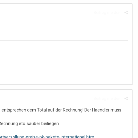
Beitrag melden
Beitrag melden
6Fr. entsprechen dem Total auf der Rechnung! Der Haendler muss
.
Rechnung etc. sauber beiliegen.
tverzollung-preise-pk-pakete-international.htm