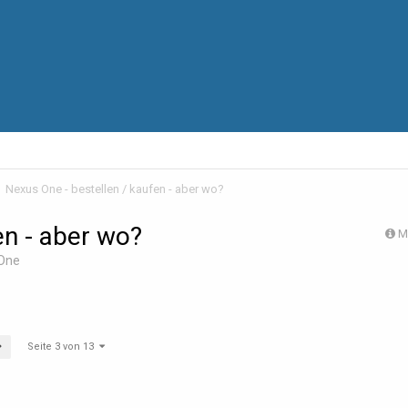
Nexus One - bestellen / kaufen - aber wo?
en - aber wo?
M
One
Seite 3 von 13