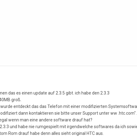
n das es einen update auf 2.3.5 gibt. ich habe den 2.3.3
 40MB groß.
wurde entdeckt das das Telefon mit einer modifizierten Systemsoftware 
ifiziert dann kontaktieren sie bitte unser Support unter ww .htc.com".
illegal wenn man eine andere software drauf hat?
 2.3.3 und habe nie rumgespielt mit irgendwelche softwares da ich so
stom Rom drauf habe denn alles sieht original HTC aus.