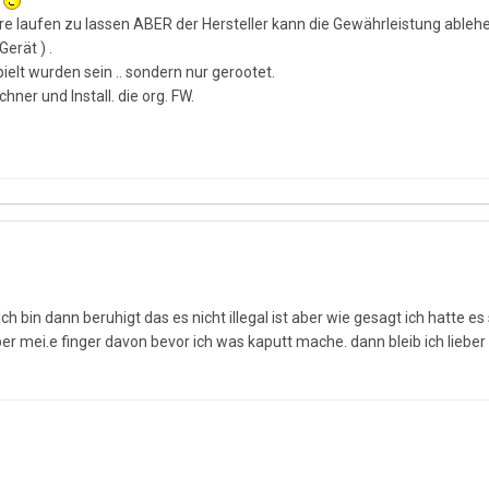
n
tware laufen zu lassen ABER der Hersteller kann die Gewährleistung able
Gerät ) .
elt wurden sein .. sondern nur gerootet.
ner und Install. die org. FW.
Ich bin dann beruhigt das es nicht illegal ist aber wie gesagt ich hatte 
eber mei.e finger davon bevor ich was kaputt mache. dann bleib ich lieber