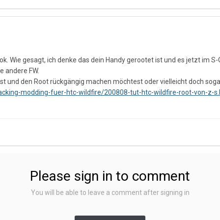
s ok. Wie gesagt, ich denke das dein Handy gerootet ist und es jetzt im 
ne andere FW.
llst und den Root rückgängig machen möchtest oder vielleicht doch soga
hacking-modding-fuer-htc-wildfire/200808-tut-htc-wildfire-root-von-z
Please sign in to comment
You will be able to leave a comment after signing in