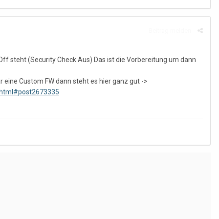
Beitrag melden
S-Off steht (Security Check Aus) Das ist die Vorbereitung um dann
r eine Custom FW dann steht es hier ganz gut ->
-s.html#post2673335