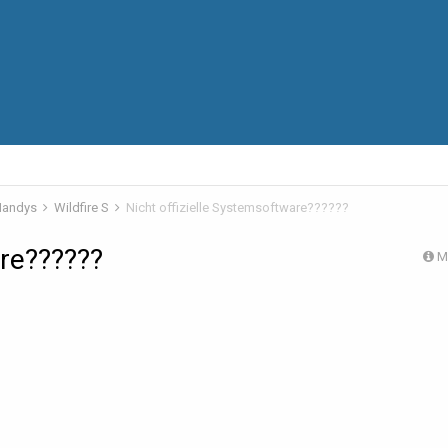
 Handys
Wildfire S
Nicht offizielle Systemsoftware??????
are??????
M