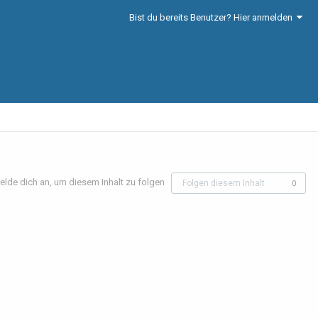
Bist du bereits Benutzer? Hier anmelden
elde dich an, um diesem Inhalt zu folgen
Folgen diesem Inhalt
0