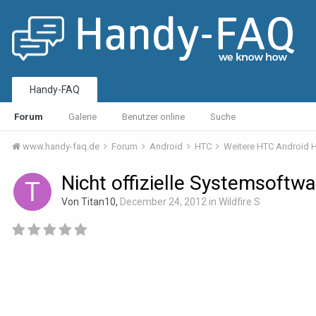
Handy-FAQ
Forum
Galerie
Benutzer online
Suche
www.handy-faq.de
Forum
Android
HTC
Weitere HTC Android
Nicht offizielle Systemsoftw
Von Titan10,
December 24, 2012
in
Wildfire S