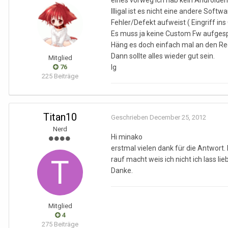
eines vorweg ich hab kein Androide
Illigal ist es nicht eine andere Sof
Fehler/Defekt aufweist ( Eingriff ins 
Es muss ja keine Custom Fw aufgespi
Häng es doch einfach mal an den Rech
Dann sollte alles wieder gut sein.
Mitglied
76
lg
225 Beiträge
Titan10
Geschrieben
December 25, 2012
Nerd
Hi minako
erstmal vielen dank für die Antwort. 
rauf macht weis ich nicht ich lass li
Danke.
Mitglied
4
275 Beiträge