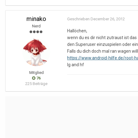
minako
Geschrieben
December 26, 2012
Nerd
Hallöchen,
wenn du es dir nicht zutraust ist da
den Superuser einzuspielen oder ei
Falls du dich doch mal ran wagen wi
https://www.android-hilfe.de/root-
lg and hf
Mitglied
76
225 Beiträge