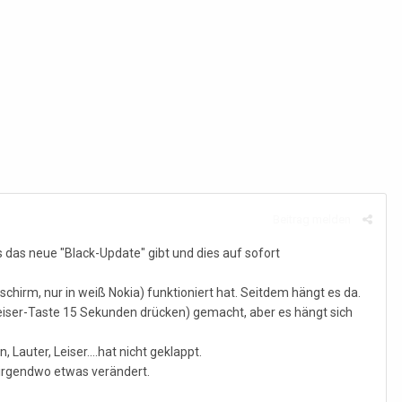
Beitrag melden
 das neue "Black-Update" gibt und dies auf sofort
schirm, nur in weiß Nokia) funktioniert hat. Seitdem hängt es da.
/Leiser-Taste 15 Sekunden drücken) gemacht, aber es hängt sich
auter, Leiser....hat nicht geklappt.
nirgendwo etwas verändert.