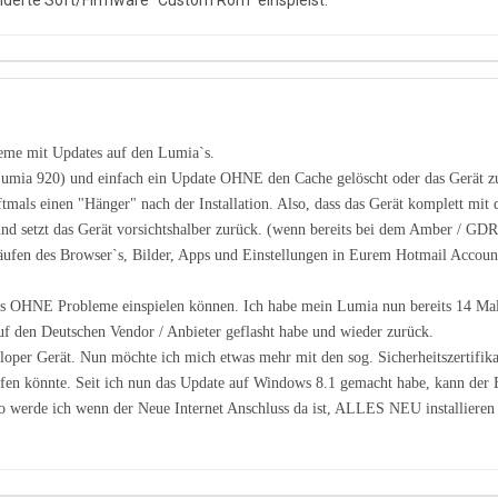
nderte Soft/Firmware "Custom Rom" einspielst.
eme mit Updates auf den Lumia`s.
Lumia 920) und einfach ein Update OHNE den Cache gelöscht oder das Gerät zu
tmals einen "Hänger" nach der Installation. Also, dass das Gerät komplett mit 
d setzt das Gerät vorsichtshalber zurück. (wenn bereits bei dem Amber / GDR
rläufen des Browser`s, Bilder, Apps und Einstellungen in Eurem Hotmail Accou
ates OHNE Probleme einspielen können. Ich habe mein Lumia nun bereits 14 Mal
uf den Deutschen Vendor / Anbieter geflasht habe und wieder zurück.
eloper Gerät. Nun möchte ich mich etwas mehr mit den sog. Sicherheitszertifika
lfen könnte. Seit ich nun das Update auf Windows 8.1 gemacht habe, kann der 
lso werde ich wenn der Neue Internet Anschluss da ist, ALLES NEU installiere