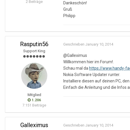
2 Beiträge
Dankeschön!
Gruß
Philipp
Rasputin56
Geschrieben
January 10, 2014
Support King
@Galleximus
Willkommen hier im Forum!.
Schau mal da
https://www.handy-f
Nokia Software Updater runter.
Installiere diesen auf deinen PC, d
Einfach die Anleitung und die Infos
Mitglied
1.206
7.151 Beiträge
Galleximus
Geschrieben
January 10, 2014