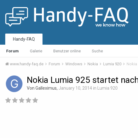
Handy-FAQ
Forum
Galerie
Benutzer online
Suche
www.handy-faq.de
Forum
Windows
Nokia
Lumia 920
Nokia 
Nokia Lumia 925 startet nach
Von Galleximus,
January 10, 2014
in
Lumia 920