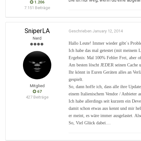
Die ist nur weg, wenn du eine abgeä
1.206
7.151 Beiträge
SniperLA
Geschrieben
January 12, 2014
Nerd
Hallo Leute! Immer wieder gibt`s Probl
Ich habe das mal getestet (mit meinem 
Ergebnis: Mal 100% Fehler Frei, aber of
Am besten löscht JEDER seinen Cache un
Ihr könnt in Euren Geräten alles an Ve
gespielt.
Mitglied
So, dann hoffe ich, dass alle ihre Upd
67
einem Italienischem Vendor / Anbieter a
427 Beiträge
Ich habe allerdings seit kurzem ein Dev
damit schon etwas aus kennt und mir he
er meint, es wäre immer ausgelastet. A
So, Viel Glück dabei....