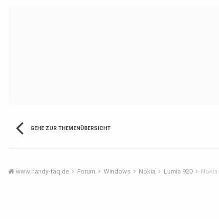
GEHE ZUR THEMENÜBERSICHT
www.handy-faq.de
Forum
Windows
Nokia
Lumia 920
Nokia 