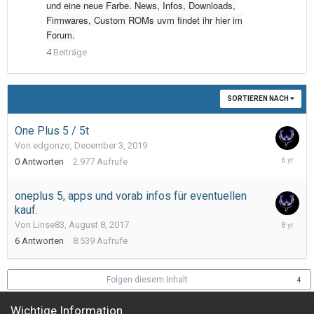
und eine neue Farbe. News, Infos, Downloads,
Firmwares, Custom ROMs uvm findet ihr hier im
Forum.
4
Beiträge
SORTIEREN NACH
One Plus 5 / 5t
Von edgonzo,
December 3, 2019
Decembe
0
Antworten
2.977
Aufrufe
3,
2019
oneplus 5, apps und vorab infos für eventuellen
kauf.
Septemb
Von Linse83,
August 8, 2017
23,
6
Antworten
8.539
Aufrufe
2017
Folgen diesem Inhalt
4
Wichtige Information