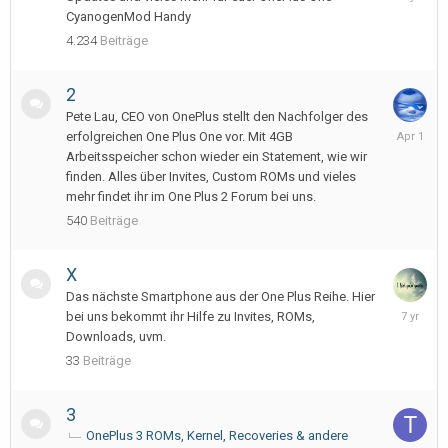
9,
CyanogenMod Handy
2023
4.234
Beiträge
2
Pete Lau, CEO von OnePlus stellt den Nachfolger des
April
erfolgreichen One Plus One vor. Mit 4GB
1
Arbeitsspeicher schon wieder ein Statement, wie wir
finden. Alles über Invites, Custom ROMs und vieles
mehr findet ihr im One Plus 2 Forum bei uns.
540
Beiträge
X
Das nächste Smartphone aus der One Plus Reihe. Hier
Novembe
bei uns bekommt ihr Hilfe zu Invites, ROMs,
21,
Downloads, uvm.
2018
33
Beiträge
3
OnePlus 3 ROMs, Kernel, Recoveries & andere