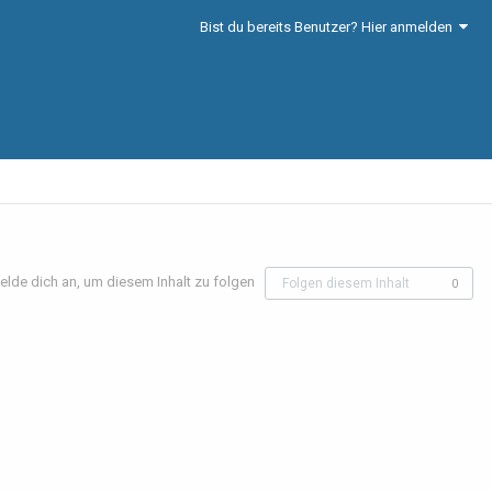
Bist du bereits Benutzer? Hier anmelden
elde dich an, um diesem Inhalt zu folgen
Folgen diesem Inhalt
0