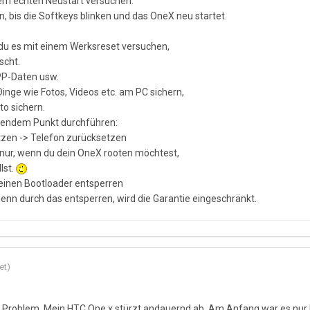
nem echten Neustart versuchen:
, bis die Softkeys blinken und das OneX neu startet.
t du es mit einem Werksreset versuchen,
scht.
PP-Daten usw.
inge wie Fotos, Videos etc. am PC sichern,
o sichern.
lgendem Punkt durchführen:
tzen -> Telefon zurücksetzen
nur, wenn du dein OneX rooten möchtest,
lst.
deinen Bootloader entsperren
 denn durch das entsperren, wird die Garantie eingeschränkt.
et)
he Problem. Mein HTC One x stürzt andauernd ab. Am Anfang war es nur b