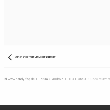
GEHE ZUR THEMENÜBERSICHT
www.handy-faq.de
Forum
Android
HTC
One X
OneX stürzt st