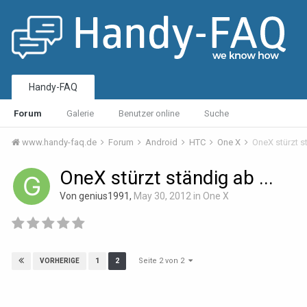
Handy-FAQ
Forum
Galerie
Benutzer online
Suche
www.handy-faq.de
Forum
Android
HTC
One X
OneX stürzt st
OneX stürzt ständig ab ...
Von genius1991,
May 30, 2012
in
One X
Seite 2 von 2
1
2
VORHERIGE