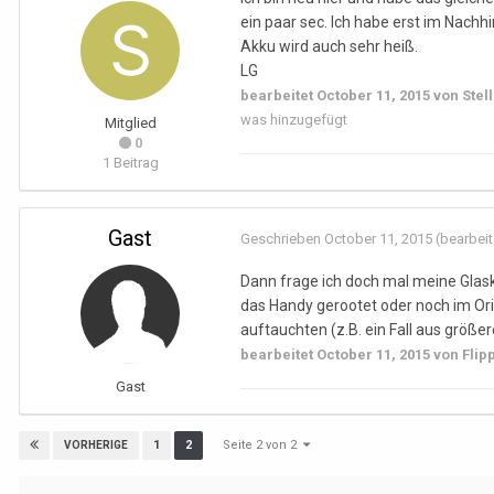
ein paar sec. Ich habe erst im Nachh
Akku wird auch sehr heiß.
LG
bearbeitet
October 11, 2015
von Stel
was hinzugefügt
Mitglied
0
1 Beitrag
Gast
Geschrieben
October 11, 2015
(bearbeit
Dann frage ich doch mal meine Glask
das Handy gerootet oder noch im Or
auftauchten (z.B. ein Fall aus größe
bearbeitet
October 11, 2015
von Flip
Gast
Seite 2 von 2
1
2
VORHERIGE