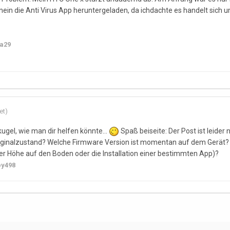
inein die Anti Virus App heruntergeladen, da ichdachte es handelt sich
la29
et)
ugel, wie man dir helfen könnte...
Spaß beiseite: Der Post ist leider
iginalzustand? Welche Firmware Version ist momentan auf dem Gerät?
rer Höhe auf den Boden oder die Installation einer bestimmten App)?
py498