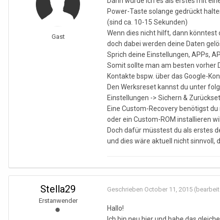
Dann würde ich es als erstes mit ei
Power-Taste solange gedrückt halten
(sind ca. 10-15 Sekunden)
Wenn dies nicht hilft, dann könntes
Gast
doch dabei werden deine Daten gelö
Sprich deine Einstellungen, APPs, A
Somit sollte man am besten vorher D
Kontakte bspw. über das Google-Kont
Den Werksreset kannst du unter fo
Einstellungen -> Sichern & Zurückse
Eine Custom-Recovery benötigst du 
oder ein Custom-ROM installieren wil
Doch dafür müsstest du als erstes 
und dies wäre aktuell nicht sinnvoll,
Stella29
Geschrieben
October 11, 2015
(bearbeit
Erstanwender
Hallo!
Ich bin neu hier und habe das gleic