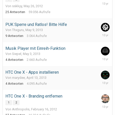
May
Von sskkyy,
May 26, 2012
24,
2013
25
Antworten
59.056
Aufrufe
PUK Sperre und Ratlos! Bitte Hilfe
Von Thxguru,
May 9, 2013
May
9
Antworten
3.064
Aufrufe
18,
2013
Musik Player mit Einreih-Funktion
Von Siepel,
May 3, 2013
May
4
Antworten
2.660
Aufrufe
3,
2013
HTC One X - Apps installieren
Von marydee,
April 13, 2013
April
4
Antworten
4.095
Aufrufe
25,
2013
HTC One X - Branding entfernen
1
2
March
Von Anthropolis,
February 16, 2012
9,
2013