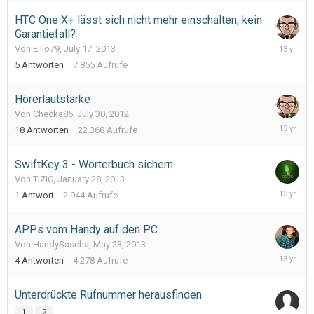
2013
HTC One X+ lässt sich nicht mehr einschalten, kein
Garantiefall?
July
Von Ellio79,
July 17, 2013
18,
5
Antworten
7.855
Aufrufe
2013
Hörerlautstärke
Von Checka85,
July 30, 2012
July
18
Antworten
22.368
Aufrufe
12,
2013
SwiftKey 3 - Wörterbuch sichern
Von TiZiO,
January 28, 2013
June
1
Antwort
2.944
Aufrufe
12,
2013
APPs vom Handy auf den PC
Von HandySascha,
May 23, 2013
May
4
Antworten
4.278
Aufrufe
30,
2013
Unterdrückte Rufnummer herausfinden
1
2