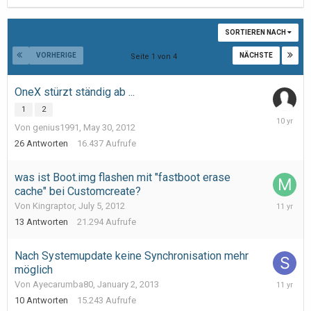
SORTIEREN NACH
VORHERIGE
NÄCHSTE
Seite 1 von 4
OneX stürzt ständig ab ...
1
2
October
Von genius1991,
May 30, 2012
11,
2015
26
Antworten
16.437
Aufrufe
was ist Boot.img flashen mit "fastboot erase
cache" bei Customcreate?
January
Von Kingraptor,
July 5, 2012
4,
13
Antworten
21.294
Aufrufe
2015
Nach Systemupdate keine Synchronisation mehr
möglich
October
Von Ayecarumba80,
January 2, 2013
18,
10
Antworten
15.243
Aufrufe
2014