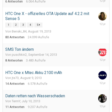
6
Antworten
6.064
Aufrufe
19,
2013
HTC One X - offizielles OTA Update auf 4.2.2 mit
Sense 5
Septemb
1
2
3
4
5
29,
Von Benski_84,
August 19, 2013
2013
80
Antworten
24.099
Aufrufe
SMS Ton ändern
Von puschkin2,
September 14, 2013
Septemb
8
Antworten
3.483
Aufrufe
16,
2013
HTC One x Mtec Akku 2100 mAh
Von jte73,
August 9, 2013
Septemb
14
Antworten
6.578
Aufrufe
6,
2013
Daten retten nach Wasserschaden
Von TermY,
July 10, 2013
July
11
Antworten
9.207
Aufrufe
24,