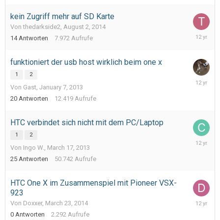
kein Zugriff mehr auf SD Karte
Von thedarkside2,
August 2, 2014
August
14
Antworten
7.972
Aufrufe
5,
2014
funktioniert der usb host wirklich beim one x
1
2
July
Von Gast,
January 7, 2013
16,
2014
20
Antworten
12.419
Aufrufe
HTC verbindet sich nicht mit dem PC/Laptop
1
2
June
Von Ingo W.,
March 17, 2013
22,
2014
25
Antworten
50.742
Aufrufe
HTC One X im Zusammenspiel mit Pioneer VSX-
923
March
Von Doxxer,
March 23, 2014
23,
0
Antworten
2.292
Aufrufe
2014