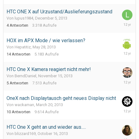
HTC ONE X auf Urzustand/Auslieferungszustand
Von lupus1984,
December 5, 2013
Decembe
4
Antworten
3.318
Aufrufe
5,
2013
HOX im APX Mode / wie verlassen?
Von Hepatitiz,
May 28, 2013
Novembe
14
Antworten
5.183
Aufrufe
27,
2013
HTC One X Kamera reagiert nicht mehr!
Von BerndDaniel,
November 15, 2013
Novembe
5
Antworten
7.513
Aufrufe
16,
2013
OneX nach Displaytausch geht neues Display nicht
Von wackaman,
March 20, 2013
Novembe
10
Antworten
9.614
Aufrufe
9,
2013
HTC One X geht an und wieder aus.....
Von blizzard169,
October 16, 2013
October