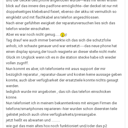
und der deckel des phone angehoben wurde---was mir einen ersten
blick auf das innere des padfone ermöglichte--der deckel ist nur mit
doppelseitiges klebeband fixiert, ebenso der akku ist vermutlich so
eingklebt und mit flachkabel ans telefon angeschlossen.
Nach einer gefühlten ewigkeit der reparaturversuchen lies sich das
telefon wieder einschalten.
Aber es war noch nicht genug......
Tag drauf wie auch immer bemerkte ich das sich die schutzfolie
anhob, ich schaute genauer und war entsetzt----das neue phone hat
einen display sprung,der touch reagierte an dieser stelle nicht mehr.
Glück im Unglück wenn ich es in die station stecke habe ich wieder
vollen zugriff.
Nun kommt es aber, ich telefonierte mit asus support der mir
bezüglich reparatur , reparatur-dauer und kosten keine aussage geben
konnte, auch über verfügbarkeit der ersatzteile konnte nichts gesagt
werden.
lediglich wurde mir angeboten , das ich das telefon einschicken
könne.
Nun telefoniert ich in meinem bekanntenkreis mit einigen Firmen die
telefone/smartphones reparieren--hier wurden schon dieersten teile
gelistet jedoch auch ohne verfügbarkeits/preisangabe.
jetzt heißt es abwarten und ..........
wie gut das mein altes hox noch funktioniert und/oder das p2