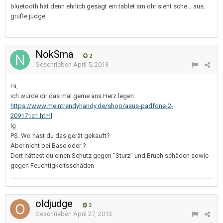
bluetooth hat denn ehrlich gesagt ein tablet am ohr sieht sche... aus.
grüße judge
NokSma
2
Geschrieben
April 5, 2013
Hi,
ich würde dir das mal gerne ans Herz legen:
https://www.meintrendyhandy.de/shop/asus-padfone-2-
209171c1.html
lg
PS. Wo hast du das gerät gekauft?
Aber nicht bei Base oder ?
Dort hättest du einen Schutz gegen "Sturz" und Bruch schäden sowie
gegen Feuchtigkeitsschäden
oldjudge
3
Geschrieben
April 27, 2013