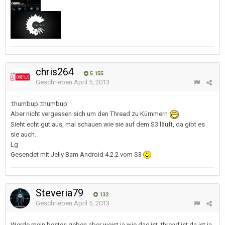
chris264
5.155
Geschrieben
April 5, 2013
:thumbup::thumbup:
Aber nicht vergessen sich um den Thread zu Kümmern
Sieht echt gut aus, mal schauen wie sie auf dem S3 läuft, da gibt es
sie auch.
Lg
Gesendet mit Jelly Bam Android 4.2.2 vom S3
Steveria79
132
Geschrieben
April 5, 2013
Werde mein bestes geben,aber weist ja wie das ist ,thread ist da ist ja