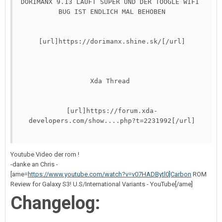
DORIMANX 9.13 LÄUFT SUPER UND DER TOOGLE WIFI 
BUG IST ENDLICH MAL BEHOBEN

[url]https://dorimanx.shine.sk/[/url]

Xda Thread 

[url]https://forum.xda-
developers.com/show....php?t=2231992[/url]

Youtube Video der rom !
-danke an Chris -
[ame=
https://www.youtube.com/watch?v=v07HADBytl0]Carbon
ROM
Review for Galaxy S3! U.S/International Variants - YouTube[/ame]
Changelog: