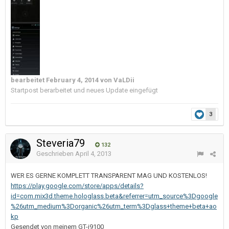
bearbeitet
February 4, 2014
von VaLDii
Startpost berarbeitet und neues Update eingefügt
3
Steveria79
132
Geschrieben
April 4, 2013
WER ES GERNE KOMPLETT TRANSPARENT MAG UND KOSTENLOS!
https://play.google.com/store/apps/details?
id=com.mix3d.theme.hologlass.beta&referrer=utm_source%3Dgoogle
%26utm_medium%3Dorganic%26utm_term%3Dglass+theme+beta+ao
kp
Gesendet von meinem GT-i9100