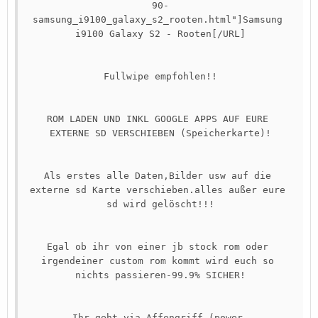
90-
samsung_i9100_galaxy_s2_rooten.html"]Samsung 
i9100 Galaxy S2 - Rooten[/URL]

Fullwipe empfohlen!!

ROM LADEN UND INKL GOOGLE APPS AUF EURE 
EXTERNE SD VERSCHIEBEN (Speicherkarte)!

Als erstes alle Daten,Bilder usw auf die 
externe sd Karte verschieben.alles außer eure 
sd wird gelöscht!!!

Egal ob ihr von einer jb stock rom oder 
irgendeiner custom rom kommt wird euch so 
nichts passieren-99.9% SICHER!

Ihr geht via Affengriff (power 