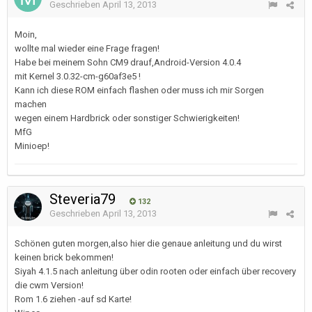
Geschrieben
April 13, 2013
Moin,
wollte mal wieder eine Frage fragen!
Habe bei meinem Sohn CM9 drauf,Android-Version 4.0.4
mit Kernel 3.0.32-cm-g60af3e5 !
Kann ich diese ROM einfach flashen oder muss ich mir Sorgen
machen
wegen einem Hardbrick oder sonstiger Schwierigkeiten!
MfG
Minioep!
Steveria79
132
Geschrieben
April 13, 2013
Schönen guten morgen,also hier die genaue anleitung und du wirst
keinen brick bekommen!
Siyah 4.1.5 nach anleitung über odin rooten oder einfach über recovery
die cwm Version!
Rom 1.6 ziehen -auf sd Karte!