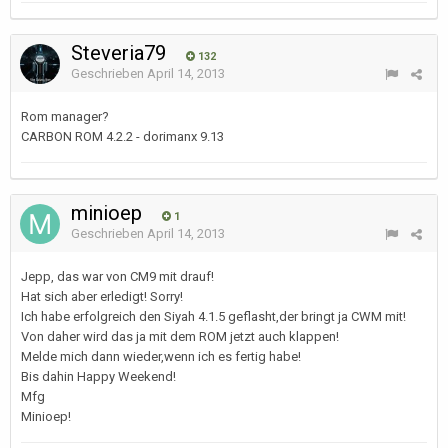
Steveria79
132
Geschrieben
April 14, 2013
Rom manager?
CARBON ROM 4.2.2 - dorimanx 9.13
minioep
1
Geschrieben
April 14, 2013
Jepp, das war von CM9 mit drauf!
Hat sich aber erledigt! Sorry!
Ich habe erfolgreich den Siyah 4.1.5 geflasht,der bringt ja CWM mit!
Von daher wird das ja mit dem ROM jetzt auch klappen!
Melde mich dann wieder,wenn ich es fertig habe!
Bis dahin Happy Weekend!
Mfg
Minioep!