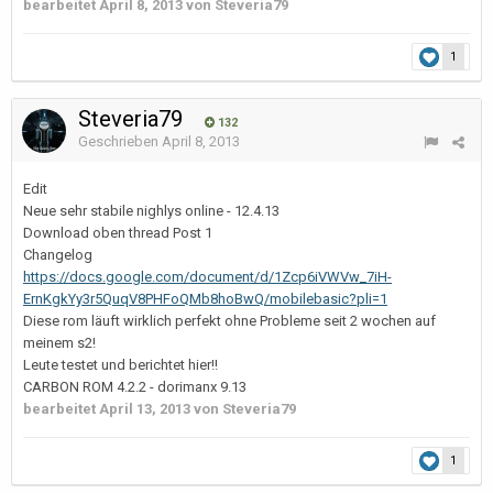
bearbeitet
April 8, 2013
von Steveria79
1
Steveria79
132
Geschrieben
April 8, 2013
Edit
Neue sehr stabile nighlys online - 12.4.13
Download oben thread Post 1
Changelog
https://docs.google.com/document/d/1Zcp6iVWVw_7iH-
ErnKgkYy3r5QuqV8PHFoQMb8hoBwQ/mobilebasic?pli=1
Diese rom läuft wirklich perfekt ohne Probleme seit 2 wochen auf
meinem s2!
Leute testet und berichtet hier!!
CARBON ROM 4.2.2 - dorimanx 9.13
bearbeitet
April 13, 2013
von Steveria79
1