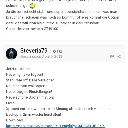
schonmal gut
Ja die rom ist echt stabil und super übersichtlich mit allem was man
brauch,mal schauen was noch so kommt.hoffe es kommt die Option
dazu das wifi icon als nur text zu zeigen in der Statusbar!
Gesendet von meinem GT-i9100
Steveria79
132
Geschrieben
April 5, 2013
Jetzt doch mal.
Neue nighly verfügbar!
Stabil wie offizielle Versionen!
Neue carbon wallpaper!
Neue toogles Einstellungen!
Neue schöne Bootanimation!
Fixes!
Xposed entfernt,warum keine Ahnung aber lässt sich via titanium
backup in 2min wieder herstellen!
Download
https://goo.im/devs/carbon/i9100/nightly/CARBON-JB-EXP-