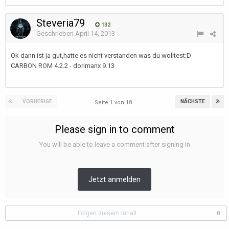
Steveria79
132
Geschrieben
April 14, 2013
Ok dann ist ja gut,hatte es nicht verstanden was du wolltest:D
CARBON ROM 4.2.2 - dorimanx 9.13
VORHERIGE
NÄCHSTE
Seite 1 von 18
Please sign in to comment
You will be able to leave a comment after signing in
Jetzt anmelden
Folgen diesem Inhalt
0