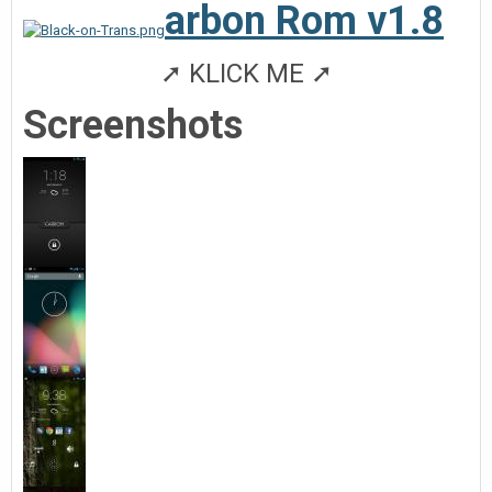
arbon Rom v1.8
➚ KLICK ME ➚
Screenshots