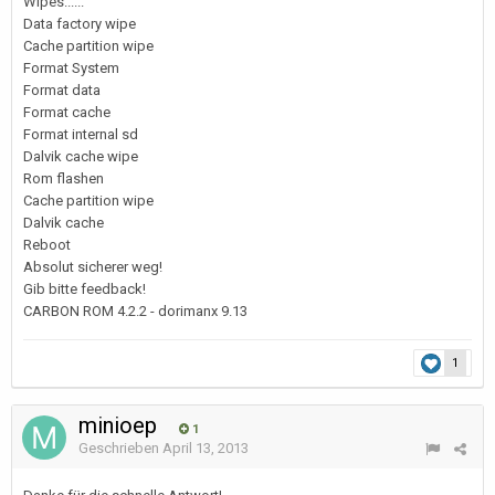
Wipes......
Data factory wipe
Cache partition wipe
Format System
Format data
Format cache
Format internal sd
Dalvik cache wipe
Rom flashen
Cache partition wipe
Dalvik cache
Reboot
Absolut sicherer weg!
Gib bitte feedback!
CARBON ROM 4.2.2 - dorimanx 9.13
1
minioep
1
Geschrieben
April 13, 2013