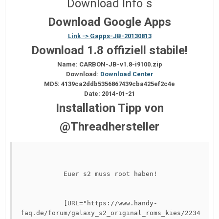
Download Info`s
Download Google Apps
Link -> Gapps-JB-20130813
Download 1.8 offiziell stabile!
Name: CARBON-JB-v1.8-i9100.zip
Download:
Download Center
MD5: 4139ca2ddb5356867439cba425ef2c4e
Date: 2014-01-21
Installation Tipp von
@Threadhersteller
Euer s2 muss root haben!

[URL="https://www.handy-
faq.de/forum/galaxy_s2_original_roms_kies/2234