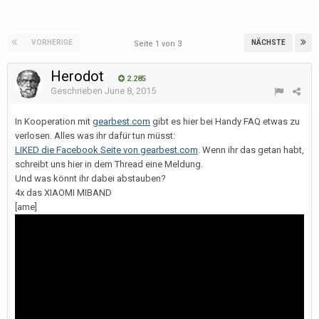
VORHERIGE
NÄCHSTE
Seite 1 von 3
Herodot
2.285
Geschrieben
June 8, 2015
In Kooperation mit
gearbest.com
gibt es hier bei Handy FAQ etwas zu
verlosen. Alles was ihr dafür tun müsst:
LIKED die Facebook Seite von gearbest.com
. Wenn ihr das getan habt,
schreibt uns hier in dem Thread eine Meldung.
Und was könnt ihr dabei abstauben?
4x das XIAOMI MIBAND
[ame]