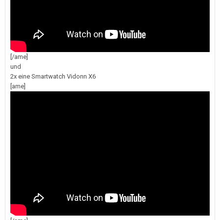
[/ame]
und
2x eine Smartwatch Vidonn X6
[ame]