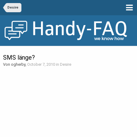
Desire
SMS länge?
Von ogherby,
October 7, 2010
in
Desire