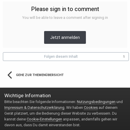
Please sign in to comment
You will be able to leave a comment after signing in
Jetzt anmelden
Folgen diesem Inhalt
1
GEHE ZUR THEMENÜBERSICHT
Wichtige Information
Bitte beachten Sie folgende Informationen:
Nutzungsbedingungen
und
Impressum & Datenschutzerklärung
Kontakt
Impressum & Datenschutzerklärung
. Wir haben
Cookies
auf deinem
Copyright © 2020 Handy-FAQ.de
Gerät platziert, um die Bedienung dieser Website zu verbessern. Du
Powered by Invision Community
kannst deine
Cookie-Einstellungen
anpassen, andernfalls gehen wir
davon aus, dass Du damit einverstanden bist.