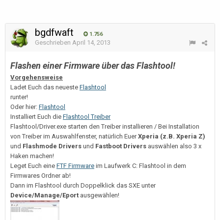
bgdfwaft
1.756
Geschrieben
April 14, 2013
Flashen einer Firmware über das Flashtool!
Vorgehensweise
Ladet Euch das neueste
Flashtool
runter!
Oder hier:
Flashtool
Installiert Euch die
Flashtool Treiber
Flashtool/Driver.exe starten den Treiber installieren / Bei Installation
von Treiber im Auswahlfenster, natürlich Euer
Xperia (z.B. Xperia Z)
und
Flashmode Drivers
und
Fastboot Drivers
auswählen also 3 x
Haken machen!
Leget Euch eine
FTF Firmware
im Laufwerk C: Flashtool in dem
Firmwares Ordner ab!
Dann im Flashtool durch Doppelklick das SXE unter
Device/Manage/Eport
ausgewählen!