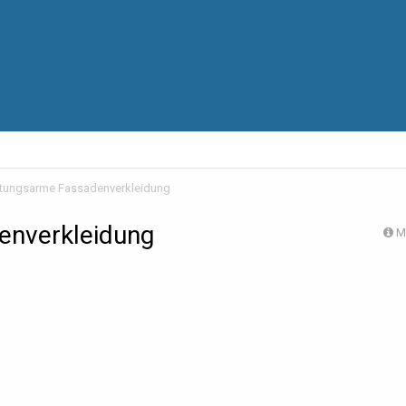
tungsarme Fassadenverkleidung
enverkleidung
M