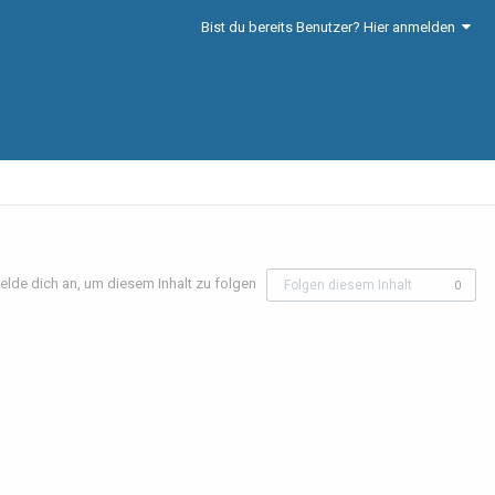
Bist du bereits Benutzer? Hier anmelden
elde dich an, um diesem Inhalt zu folgen
Folgen diesem Inhalt
0