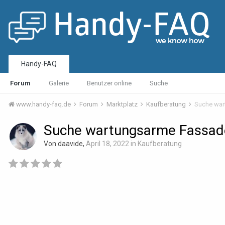
Handy-FAQ
Forum
Galerie
Benutzer online
Suche
www.handy-faq.de
Forum
Marktplatz
Kaufberatung
Suche war
Suche wartungsarme Fassad
Von daavide,
April 18, 2022
in
Kaufberatung