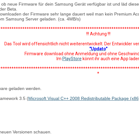
t ob neue Firmware für dein Samsung Gerät verfügbar ist und läd dies
 der Beta.
ownloaden der Firmware sehr lange dauert weil man kein Premium Accou
vom Samsung Server geladen. (ca. 4MB/s)
****************************************************************
!!! Achtung !!!
Das Tool wird offensichtlich nicht weiterentwickelt. Der Entwickler ve
"Updato
"
Firmware download ohne Anmeldung und ohne Geschwindi
Im
PlayStore
könnt ihr auch eine App lade
****************************************************************
*
ware geladen werden.
Framework 3.5 (
Microsoft Visual C++ 2008 Redistributable Package (x86
 neuen Versionen schauen.