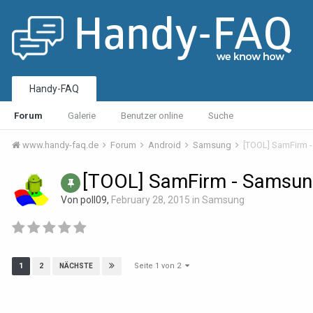
Handy-FAQ
Forum
Galerie
Benutzer online
Suche
www.handy-faq.de
Forum
Android
Samsung
[TOOL] SamFirm 
[TOOL] SamFirm - Samsun
Von poll09,
February 28, 2015
in
Samsung
Seite 1 von 2
1
2
NÄCHSTE