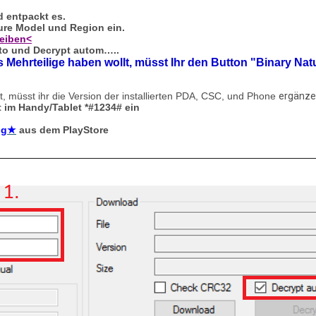
d entpackt es.
eure Model und Region ein.
eiben<
uto und Decrypt autom…..
 Mehrteilige haben wollt, müsst Ihr den Button "Binary Natu
, müsst ihr die Version der installierten PDA, CSC, und Phone
ergänze
 im Handy/Tablet *#1234# ein
ng
★
aus dem PlayStore