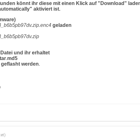
unden könnt ihr diese mit einen Klick auf "Download" lade
tomatically" aktiviert ist.
rmware)
_b6b5pb97dv.zip.enc4
geladen
_b6b5pb97dv.zip
Datei und ihr erhaltet
tar
.
md5
 geflasht werden
.
9
tet)