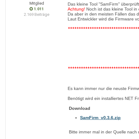
Mitglied
Das kleine Tool "SamFirm" überprüf
1.011
Achtung!
Noch ist das kleine Tool in
Da aber in den meisten Fällen das d
2.169 Beiträge
Laut Entwickler wird die Firmware 
********************************
********************************
Es kann immer nur die neuste Firm
Benötigt wird ein installiertes NET 
Download
SamFirm_v0.3.6.zip
Bitte immer mal in der Quelle nach