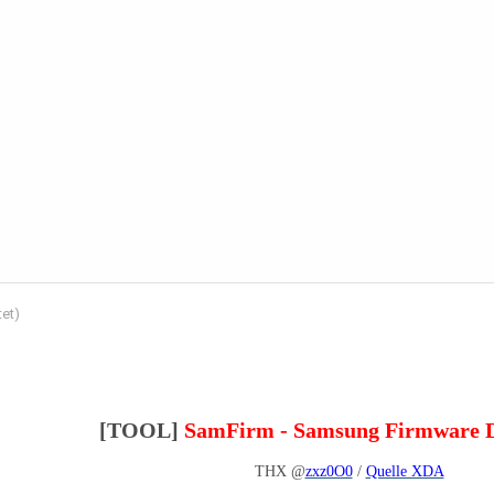
tet)
[TOOL]
SamFirm - Samsung Firmware 
THX @
zxz0O0
/
Quelle XDA