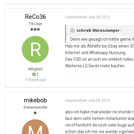
ReCo36
Geschrieben
July 28, 2012
T9-User
schrieb StereoJumper:
Denn wie gesagt ich hätte gerne
Hab mir als Abhilfe bei Ebay einen 
Internet und Whatsapp Nutzung.
Das O3D ist an sich ein wirklich tol
Weiteres LG Gerät mehr kaufen.
Mitglied
1
118 Beiträge
mikebob
Geschrieben
July 29, 2012
Erstanwender
also ich habe mal wieder ne stunde 
laut dem sehr netten mitarbeitet war
veröffentlicht da noch viele bugs au
schon das ich mir nie wieder irgend