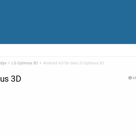
ndys
LG Optimus 3D
Android 4.0 für das LG Optimus 3D
mus 3D
M