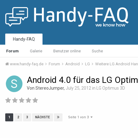
Handy-FAQ
Forum
Galerie
Benutzer online
Suche
www.handy-faq.de
Forum
Android
LG
Weitere LG Android Ha
Android 4.0 für das LG Opti
Von StereoJumper,
July 25, 2012
in
LG Optimus 3D
Seite 1 von 3
1
2
3
NÄCHSTE