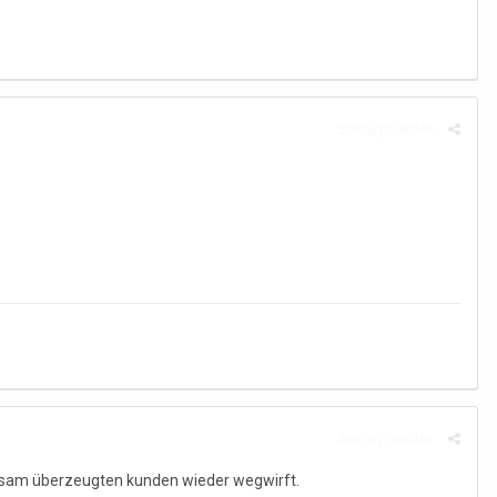
Beitrag melden
Beitrag melden
 mühsam überzeugten kunden wieder wegwirft.