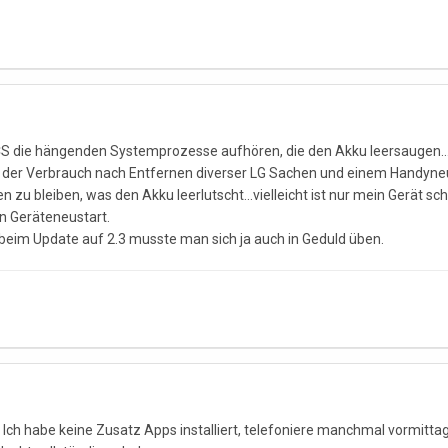
t ICS die hängenden Systemprozesse aufhören, die den Akku leersaugen
s der Verbrauch nach Entfernen diverser LG Sachen und einem Handyneust
u bleiben, was den Akku leerlutscht...vielleicht ist nur mein Gerät sc
in Geräteneustart.
eim Update auf 2.3 musste man sich ja auch in Geduld üben.
h... Ich habe keine Zusatz Apps installiert, telefoniere manchmal vormit