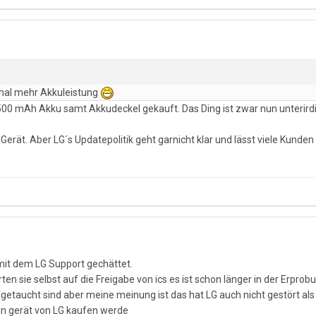
 mal mehr Akkuleistung
3500 mAh Akku samt Akkudeckel gekauft. Das Ding ist zwar nun unterirdi
les Gerät. Aber LG´s Updatepolitik geht garnicht klar und lässt viele Ku
mit dem LG Support gechättet.
ten sie selbst auf die Freigabe von ics es ist schon länger in der Erpro
fgetaucht sind aber meine meinung ist das hat LG auch nicht gestört als
ein gerät von LG kaufen werde