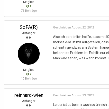
Mitglied
1
73 Beiträge
SoFA(R)
Geschrieben
August 22, 2012
Anfänger
Also ich persönlich hoffe, dass mi
meines o3d ist mir aufgefallen, das
scheint irgendwas am System hängen z
bekanntes Problem ist. Es hilft nur e
Man wird sehen, was wann kommt...b
Mitglied
2
10 Beiträge
reinhard-wien
Geschrieben
August 23, 2012
Anfänger
Leider ist es bei mir auch so ähnlic