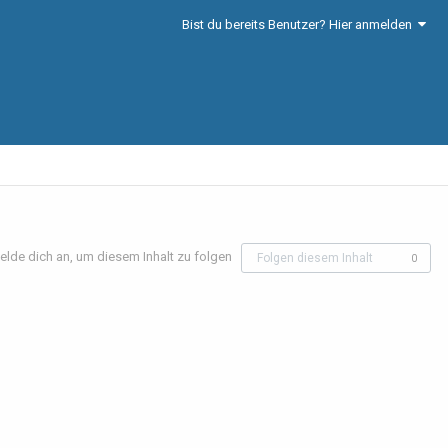
Bist du bereits Benutzer? Hier anmelden
elde dich an, um diesem Inhalt zu folgen
Folgen diesem Inhalt
0