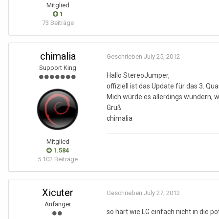
Mitglied
1
73 Beiträge
chimalia
Geschrieben
July 25, 2012
Support King
Hallo StereoJumper,
offiziell ist das Update für das 3. Qu
Mich würde es allerdings wundern, w
Gruß
chimalia
Mitglied
1.584
5.102 Beiträge
Xicuter
Geschrieben
July 27, 2012
Anfänger
so hart wie LG einfach nicht in die