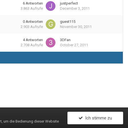
6
Antworten
justperfect
3.863
Aufrufe
December 3, 2011
0
Antworten
guest115
2.903
Aufrufe
November 30, 2011
4
Antworten
3DFan
2.708
Aufrufe
October 27, 2011
Ich stimme zu
rt, um die Bedienung dieser Website