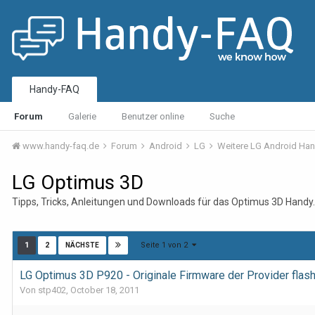
Handy-FAQ
Forum
Galerie
Benutzer online
Suche
www.handy-faq.de
Forum
Android
LG
Weitere LG Android Ha
LG Optimus 3D
Tipps, Tricks, Anleitungen und Downloads für das Optimus 3D Handy.
Seite 1 von 2
1
2
NÄCHSTE
LG Optimus 3D P920 - Originale Firmware der Provider flas
Von stp402,
October 18, 2011