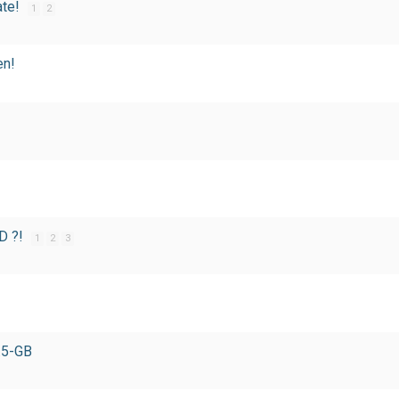
ate!
1
2
en!
D ?!
1
2
3
.5-GB