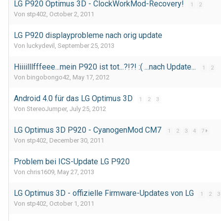
LG P920 Optimus 3D - ClockWorkMod-Recovery!
1
2
Von stp402,
October 2, 2011
LG P920 displayprobleme nach orig update
Von luckydevil,
September 25, 2013
Hiiiilllfffeee...mein P920 ist tot...?!?! :( ...nach Update...
1
2
Von bingobongo42,
May 17, 2012
Android 4.0 für das LG Optimus 3D
1
2
3
Von StereoJumper,
July 25, 2012
LG Optimus 3D P920 - CyanogenMod CM7
1
2
3
4
7
Von stp402,
December 30, 2011
Problem bei ICS-Update LG P920
Von chris1609,
May 27, 2013
LG Optimus 3D - offizielle Firmware-Updates von LG
1
2
3
Von stp402,
October 1, 2011