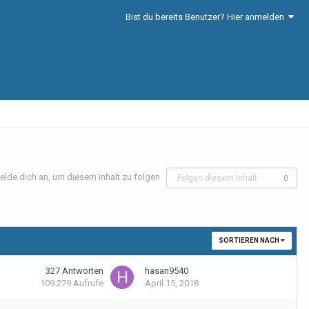
Bist du bereits Benutzer? Hier anmelden
elde dich an, um diesem Inhalt zu folgen
Folgen diesem Inhalt
0
SORTIEREN NACH
327
Antworten
hasan9540
109.279
Aufrufe
April 15, 2018