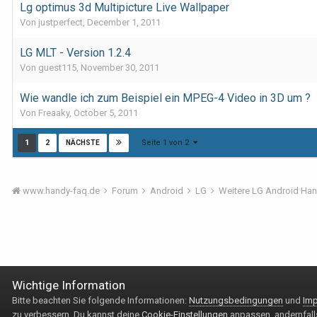
Lg optimus 3d Multipicture Live Wallpaper
Von justperfect,
December 1, 2011
LG MLT - Version 1.2.4
Von guest115,
November 30, 2011
Wie wandle ich zum Beispiel ein MPEG-4 Video in 3D um ?
Von Freaaky,
October 5, 2011
Seite 1 von 2
1
2
NÄCHSTE
www.handy-faq.de
Forum
Android
LG
Weitere LG Android Ha
Wichtige Information
Bitte beachten Sie folgende Informationen:
Nutzungsbedingungen
und
Imp
zu verbessern. Du kannst deine
Cookie-Einstellungen
anpassen, andernfalls