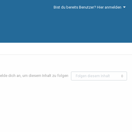
Bist du bereits Benutzer? Hier anmelden
elde dich an, um diesem Inhalt zu folgen
Folgen diesem Inhalt
0