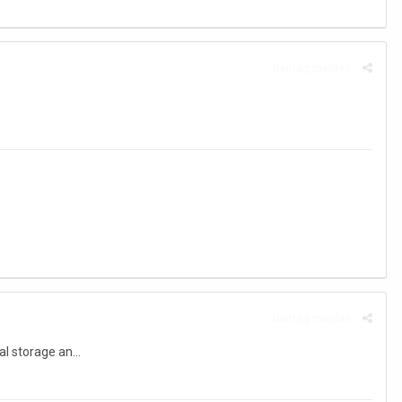
Beitrag melden
Beitrag melden
 storage an...