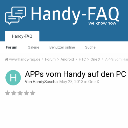
Handy-FAQ
Forum
Galerie
Benutzer online
Suche
www.handy-faq.de
Forum
Android
HTC
One X
APPs vom Han
APPs vom Handy auf den PC
Von HandySascha,
May 23, 2013
in
One X