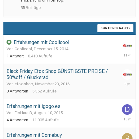
Tricks, rund um TomTop.
55
Beiträge
SORTIEREN NACH
Erfahrungen mit Coolicool
Von Coolicool,
December 15, 2014
Decembe
1
Antwort
8.410
Aufrufe
17,
2014
Black Friday Efox Shop GÜNSTIGSTE PREISE /
50%off / Glücksrad
Novembe
Von efox-shop,
November 23, 2016
23,
0
Antworten
5.362
Aufrufe
2016
Erfahrungen mit igogo.es
Von FloHausB,
August 10, 2015
February
4
Antworten
11.005
Aufrufe
11,
2016
Erfahrungen mit Comebuy