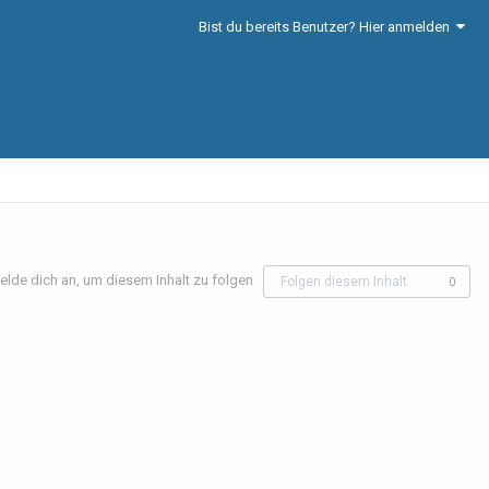
Bist du bereits Benutzer? Hier anmelden
elde dich an, um diesem Inhalt zu folgen
Folgen diesem Inhalt
0