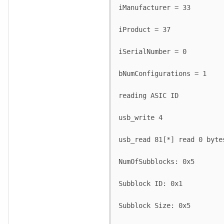
iManufacturer = 33

iProduct = 37

iSerialNumber = 0

bNumConfigurations = 1

reading ASIC ID

usb_write 4

usb_read 81[*] read 0 bytes
NumOfSubblocks: 0x5

Subblock ID: 0x1

Subblock Size: 0x5
