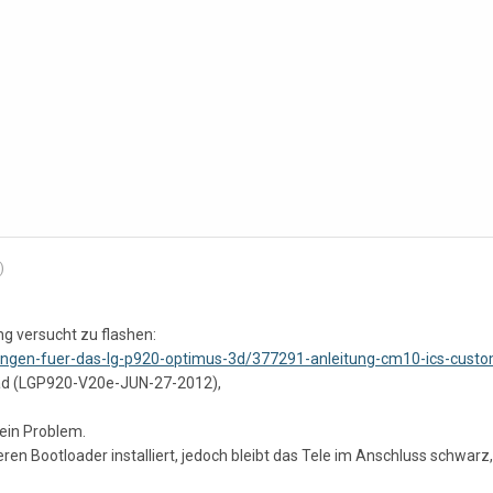
)
g versucht zu flashen:
itungen-fuer-das-lg-p920-optimus-3d/377291-anleitung-cm10-ics-cus
ad (LGP920-V20e-JUN-27-2012),
ein Problem.
eren Bootloader installiert, jedoch bleibt das Tele im Anschluss schwarz