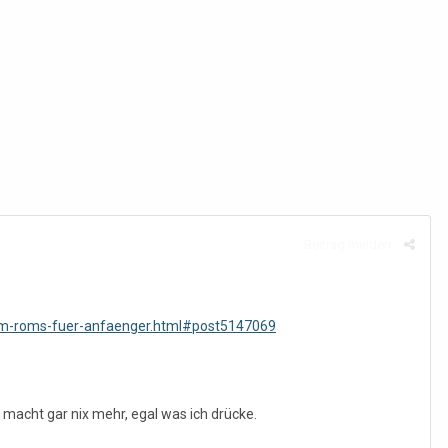
Beitrag melden
tom-roms-fuer-anfaenger.html#post5147069
, macht gar nix mehr, egal was ich drücke.