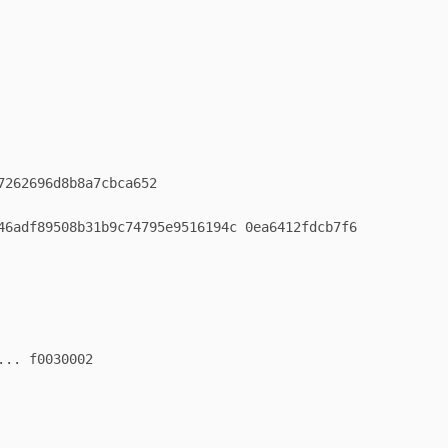
7262696d8b8a7cbca652

46adf89508b31b9c74795e9516194c 0ea6412fdcb7f6

.. f0030002
