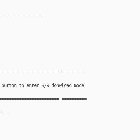
-----------------

======================== ==========

 button to enter S/W donwload mode

======================== ==========

...
