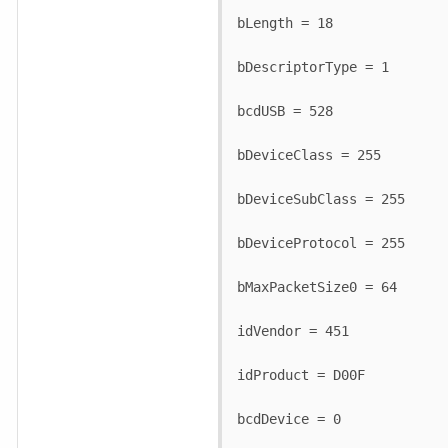
bLength = 18

bDescriptorType = 1

bcdUSB = 528

bDeviceClass = 255

bDeviceSubClass = 255

bDeviceProtocol = 255

bMaxPacketSize0 = 64

idVendor = 451

idProduct = D00F

bcdDevice = 0
