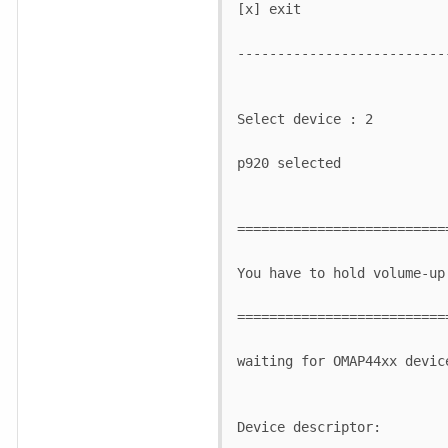
[x] exit

--------------------------
Select device : 2

p920 selected

==========================
You have to hold volume-up
==========================
waiting for OMAP44xx device
Device descriptor:
