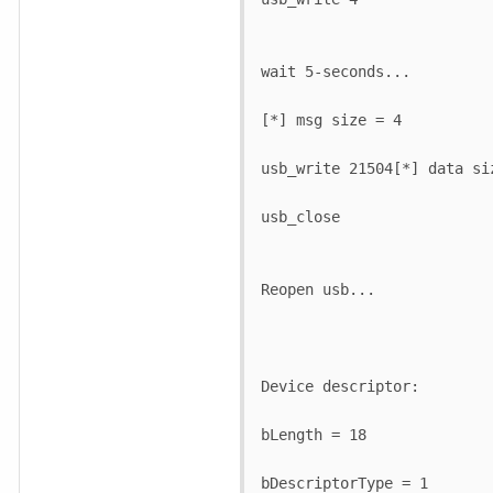
wait 5-seconds...

[*] msg size = 4

usb_write 21504[*] data siz
usb_close

Reopen usb...

Device descriptor:

bLength = 18

bDescriptorType = 1
