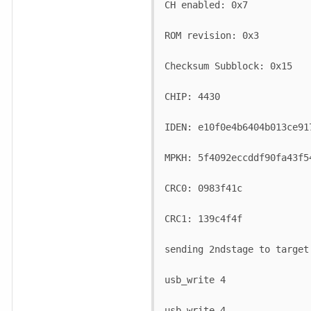
CH enabled: 0x7

ROM revision: 0x3

Checksum Subblock: 0x15

CHIP: 4430

IDEN: e10f0e4b6404b013ce91
MPKH: 5f4092eccddf90fa43f5
CRC0: 0983f41c

CRC1: 139c4f4f

sending 2ndstage to target.
usb_write 4

usb_write 4
