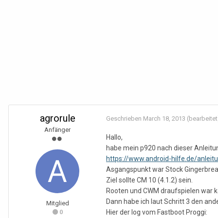
agrorule
Geschrieben
March 18, 2013
(bearbeitet
Anfänger
Hallo,
habe mein p920 nach dieser Anleitun
https://www.android-hilfe.de/anle
Asgangspunkt war Stock Gingerbre
Ziel sollte CM 10 (4.1.2) sein.
Rooten und CWM draufspielen war k
Dann habe ich laut Schritt 3 den and
Mitglied
0
Hier der log vom Fastboot Proggi: