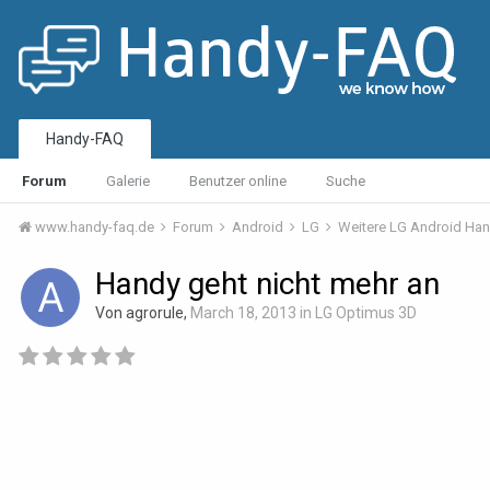
Handy-FAQ
Forum
Galerie
Benutzer online
Suche
www.handy-faq.de
Forum
Android
LG
Weitere LG Android Ha
Handy geht nicht mehr an
Von agrorule,
March 18, 2013
in
LG Optimus 3D