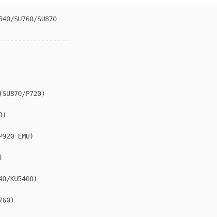
40/SU760/SU870

------------------

SU870/P720)

)

920 EMU)



0/KU5400)

60)
