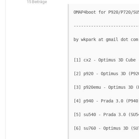
15 Beiträge
OMAP4boot for P920/P720/SU5
--------------------------
by wkpark at gmail dot com

[1] cx2 - Optimus 3D Cube (
[2] p920 - Optimus 3D (P920
[3] p920emu - Optimus 3D (P
[4] p940 - Prada 3.0 (P940)
[5] su540 - Prada 3.0 (SU54
[6] su760 - Optimus 3D (SU7