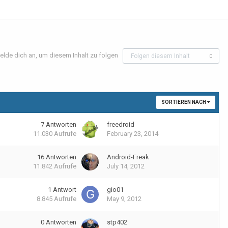
elde dich an, um diesem Inhalt zu folgen
Folgen diesem Inhalt
0
SORTIEREN NACH
7
Antworten
freedroid
11.030
Aufrufe
February 23, 2014
16
Antworten
Android-Freak
11.842
Aufrufe
July 14, 2012
1
Antwort
gio01
8.845
Aufrufe
May 9, 2012
0
Antworten
stp402