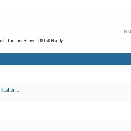
M
 mehr für euer Huawei U8160 Handy!
ashen....