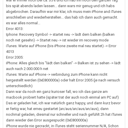
war er immer noch bei ca. 35% und ich hab ihn noch den ganzen Tag
bis spät abends laden lassen... dann wars mir genug und ich habs
abgebrochen. Daraufhin war mir klar, ich muss mein iPhone and iTunes
anschließen und wiederherstellen... das hab ich dann auch gemacht.
es war alles normal...
Error 4013:
Iphone: Recovery Symbol -> startet neu -> lädt dem balken (balken
noch net gesehn) -> Startet neu -> ist wieder im recovery mode
iTunes: Warte auf iPhone (bis iPhone zweite mal neu startet) -> Error
4013
Error 2005:
iPhone: Alles gleich bis "lädt den balken" -> Balken ist zu sehen -> lädt
auch nach 2.000.000 h net
iTunes: Warte auf iPhone -> verbindung zum iPhone kann nicht
hergestellt werden (0xE800000a) oder halt Error 2005 (je nach versuch
unterschiedlich)
Dann war da noch ein ganz kurioser fall, wo ich das ganze am
macbook probiert hatte (später trat der auch noch einmal am PC auf)
Das er geladen hat, ich war natürlich ganz happy, und dann kurz bevor
er fertig war, hat erneu gestartet (an/aus/an/aus/an/aus), dann
nochmal geladen, diesmal nur schneller und nach gefühlt 2h hat iTunes
dann wieder den Error ausgespuckt (0xE800000a)
iPhone wurde nie gecrackt, in iTunes steht seriennummer N/A, Schon