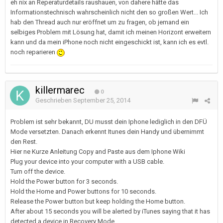
eh nix an Reperaturdetails raushauen, von dahere hätte das
Informationstechnisch wahrscheinlich nicht den so großen Wert... Ich
hab den Thread auch nur eröffnet um zu fragen, ob jemand ein
selbiges Problem mit Lösung hat, damit ich meinen Horizont erweitern
kann und da mein iPhone noch nicht eingeschickt ist, kann ich es evtl.
noch reparieren
killermarec
0
Geschrieben
September 25, 2014
Problem ist sehr bekannt, DU musst dein Iphone lediglich in den DFÜ
Mode versetzten. Danach erkennt Itunes dein Handy und übernimmt
den Rest.
Hier ne Kurze Anleitung Copy and Paste aus dem Iphone Wiki
Plug your device into your computer with a USB cable.
Turn off the device.
Hold the Power button for 3 seconds.
Hold the Home and Power buttons for 10 seconds.
Release the Power button but keep holding the Home button.
After about 15 seconds you will be alerted by iTunes saying that it has
detected a device in Recovery Mode.