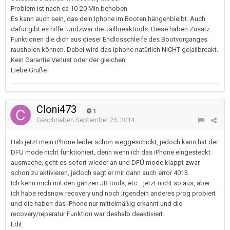
Problem ist nach ca 10-20 Min behoben
Es kann auch sein, das dein Iphone im Booten hängenbleibt. Auch
dafür gibt es hilfe. Undzwar die Jailbreaktools. Diese haben Zusatz
Funktionen die dich aus dieser Endlosschleife des Bootvorganges
rausholen können. Dabei wird das Iphone natürlich NICHT gejailbreakt.
Kein Garantie Verlust oder der gleichen.
Liebe Grüße
Cloni473
1
Geschrieben
September 25, 2014
Hab jetzt mein iPhone leider schon weggeschickt, jedoch kann hat der
DFÜ mode nicht funktioniert, denn wenn ich das iPhone eingesteckt
ausmache, geht es sofort wieder an und DFÜ mode klappt zwar
schon zu aktivieren, jedoch sagt er mir dann auch error 4013.
Ich kenn mich mit den ganzen JB tools, etc... jetzt nicht so aus, aber
ich habe redsnow recovery und noch irgendein anderes prog probiert
und die haben das iPhone nur mittelmäßig erkannt und die
recovery/reperatur Funktion war deshalb deaktiviert.
Edit: