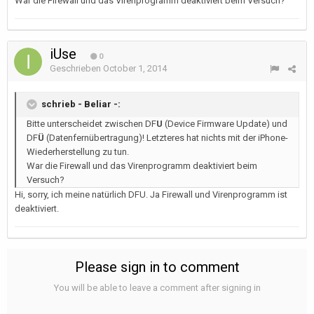
War die Firewall und das Virenprogramm deaktiviert beim Versuch?
iUse
0
Geschrieben
October 1, 2014
schrieb - Beliar -:
Bitte unterscheidet zwischen DF
U
(Device Firmware Update) und
DF
Ü
(Datenfernübertragung)! Letzteres hat nichts mit der iPhone-
Wiederherstellung zu tun.
War die Firewall und das Virenprogramm deaktiviert beim
Versuch?
Hi, sorry, ich meine natürlich DFU. Ja Firewall und Virenprogramm ist
deaktiviert.
Please sign in to comment
You will be able to leave a comment after signing in