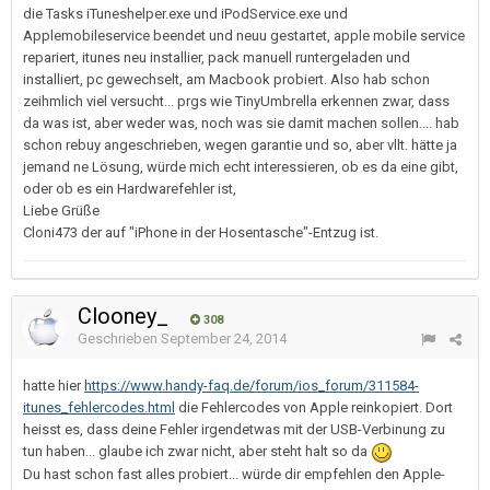
die Tasks iTuneshelper.exe und iPodService.exe und
Applemobileservice beendet und neuu gestartet, apple mobile service
repariert, itunes neu installier, pack manuell runtergeladen und
installiert, pc gewechselt, am Macbook probiert. Also hab schon
zeihmlich viel versucht... prgs wie TinyUmbrella erkennen zwar, dass
da was ist, aber weder was, noch was sie damit machen sollen.... hab
schon rebuy angeschrieben, wegen garantie und so, aber vllt. hätte ja
jemand ne Lösung, würde mich echt interessieren, ob es da eine gibt,
oder ob es ein Hardwarefehler ist,
Liebe Grüße
Cloni473 der auf "iPhone in der Hosentasche"-Entzug ist.
Clooney_
308
Geschrieben
September 24, 2014
hatte hier
https://www.handy-faq.de/forum/ios_forum/311584-
itunes_fehlercodes.html
die Fehlercodes von Apple reinkopiert. Dort
heisst es, dass deine Fehler irgendetwas mit der USB-Verbinung zu
tun haben... glaube ich zwar nicht, aber steht halt so da
Du hast schon fast alles probiert... würde dir empfehlen den Apple-