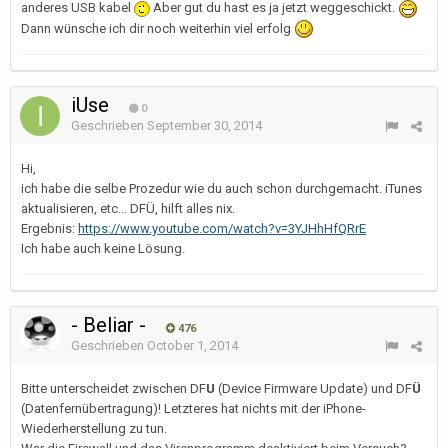
anderes USB kabel
Aber gut du hast es ja jetzt weggeschickt.
Dann wünsche ich dir noch weiterhin viel erfolg
iUse
0
Geschrieben
September 30, 2014
Hi,
ich habe die selbe Prozedur wie du auch schon durchgemacht. iTunes
aktualisieren, etc... DFÜ, hilft alles nix.
Ergebnis:
https://www.youtube.com/watch?v=3YJHhHfQRrE
Ich habe auch keine Lösung.
- Beliar -
476
Geschrieben
October 1, 2014
Bitte unterscheidet zwischen DF
U
(Device Firmware Update) und DF
Ü
(Datenfernübertragung)! Letzteres hat nichts mit der iPhone-
Wiederherstellung zu tun.