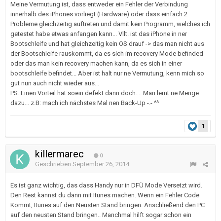
Meine Vermutung ist, dass entweder ein Fehler der Verbindung
innerhalb des iPhones vorliegt (Hardware) oder dass einfach 2
Probleme gleichzeitig auftreten und damit kein Programm, welches ich
getestet habe etwas anfangen kann... Vllt. ist das iPhone in ner
Bootschleife und hat gleichzeitig kein OS drauf -> das man nicht aus
der Bootschleife rauskommt, da es sich im recovery Mode befinded
oder das man kein recovery machen kann, da es sich in einer
bootschleife befindet... Aber ist halt nur ne Vermutung, kenn mich so
gut nun auch nicht wieder aus...
PS: Einen Vorteil hat soein defekt dann doch.... Man lernt ne Menge
dazu... z.B: mach ich nächstes Mal nen Back-Up -.- ^^
1
killermarec
0
Geschrieben
September 26, 2014
Es ist ganz wichtig, das dass Handy nur in DFÜ Mode Versetzt wird.
Den Rest kannst du dann mit Itunes machen. Wenn ein Fehler Code
Kommt, Itunes auf den Neusten Stand bringen. Anschließend den PC
auf den neusten Stand bringen.. Manchmal hilft sogar schon ein