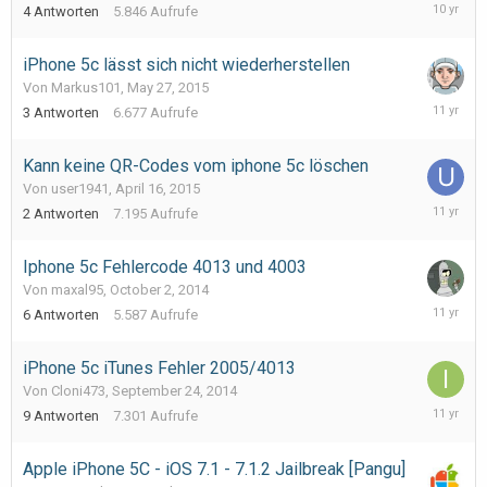
February
4
Antworten
5.846
Aufrufe
1,
2016
iPhone 5c lässt sich nicht wiederherstellen
Von Markus101,
May 27, 2015
May
3
Antworten
6.677
Aufrufe
29,
2015
Kann keine QR-Codes vom iphone 5c löschen
Von user1941,
April 16, 2015
May
2
Antworten
7.195
Aufrufe
4,
2015
Iphone 5c Fehlercode 4013 und 4003
Von maxal95,
October 2, 2014
October
6
Antworten
5.587
Aufrufe
2,
2014
iPhone 5c iTunes Fehler 2005/4013
Von Cloni473,
September 24, 2014
October
9
Antworten
7.301
Aufrufe
1,
2014
Apple iPhone 5C - iOS 7.1 - 7.1.2 Jailbreak [Pangu]